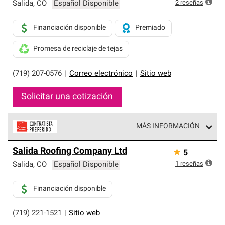
exclusiva y cumplen con estándares estrictos de
2
reseñas
Salida
,
CO
Español Disponible
profesionalismo, confiabilidad y destreza incomparable.
Solo ellos pueden ofrecer nuestra mejor garantía de
Financiación disponible
Premiado
sistemas de techos.
Promesa de reciclaje de tejas
(719) 207-0576
|
Correo electrónico
|
Sitio web
Solicitar una cotización
MÁS INFORMACIÓN
Los Contratistas Preferenciales de Owens Corning son
Salida Roofing Company Ltd
★
5
parte de una red exclusiva de profesionales de techos
que cumplen con altos estándares y requisitos estrictos
1
reseñas
Salida
,
CO
Español Disponible
de profesionalismo y confiabilidad.
Financiación disponible
(719) 221-1521
|
Sitio web