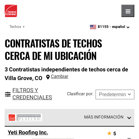
Hambu
81155 -
español
Techos
zipcode,
language
CONTRATISTAS DE TECHOS
CERCA DE MI UBICACIÓN
3 Contratistas independientes de techos cerca de
Cambiar
Villa Grove
,
CO
FILTROS Y
Clasificar por
:
CREDENCIALES
MÁS INFORMACIÓN
Los Contratistas Preferenciales Platinum de Owens
Yeti Roofing Inc.
★
5
Corning constituyen el nivel superior de nuestra red