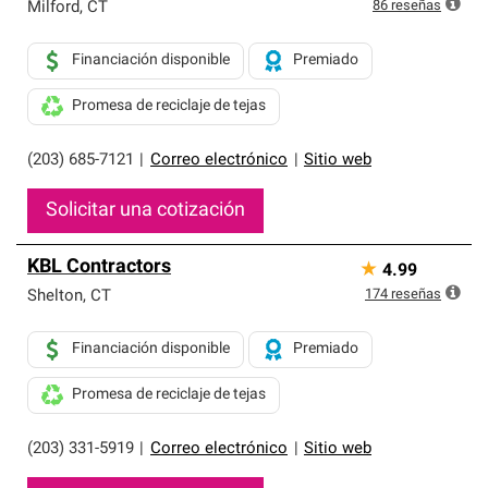
exclusiva y cumplen con estándares estrictos de
86
reseñas
Milford
,
CT
profesionalismo, confiabilidad y destreza incomparable.
Solo ellos pueden ofrecer nuestra mejor garantía de
Financiación disponible
Premiado
sistemas de techos.
Promesa de reciclaje de tejas
(203) 685-7121
|
Correo electrónico
|
Sitio web
Solicitar una cotización
KBL Contractors
★
4.99
174
reseñas
Shelton
,
CT
Financiación disponible
Premiado
Promesa de reciclaje de tejas
(203) 331-5919
|
Correo electrónico
|
Sitio web