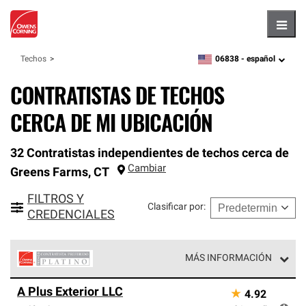
Hambu
06838 -
español
Techos
zipcode,
language
CONTRATISTAS DE TECHOS
CERCA DE MI UBICACIÓN
32 Contratistas independientes de techos cerca de
Cambiar
Greens Farms
,
CT
FILTROS Y
Clasificar por
:
CREDENCIALES
MÁS INFORMACIÓN
Los Contratistas Preferenciales Platinum de Owens
A Plus Exterior LLC
★
4.92
Corning constituyen el nivel superior de nuestra red