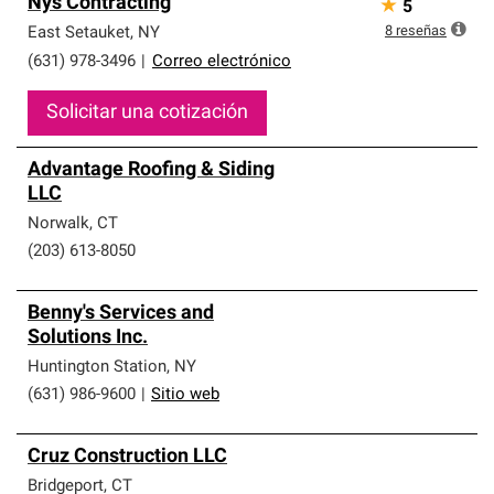
Nys Contracting
★
5
8
reseñas
East Setauket
,
NY
(631) 978-3496
|
Correo electrónico
Solicitar una cotización
Advantage Roofing & Siding
LLC
Norwalk
,
CT
(203) 613-8050
Benny's Services and
Solutions Inc.
Huntington Station
,
NY
(631) 986-9600
|
Sitio web
Cruz Construction LLC
Bridgeport
,
CT