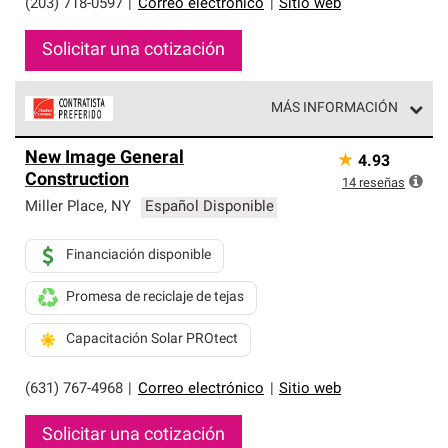
(203) 718-0597
|
Correo electrónico
|
Sitio web
Solicitar una cotización
MÁS INFORMACIÓN
Los Contratistas Preferenciales de Owens Corning son
New Image General
★
4.93
parte de una red exclusiva de profesionales de techos
Construction
que cumplen con altos estándares y requisitos estrictos
14
reseñas
de profesionalismo y confiabilidad.
Miller Place
,
NY
Español Disponible
Financiación disponible
Promesa de reciclaje de tejas
Capacitación Solar PROtect
(631) 767-4968
|
Correo electrónico
|
Sitio web
Solicitar una cotización