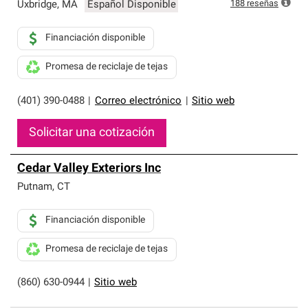
exclusiva y cumplen con estándares estrictos de
188
reseñas
Uxbridge
,
MA
Español Disponible
profesionalismo, confiabilidad y destreza incomparable.
Solo ellos pueden ofrecer nuestra mejor garantía de
Financiación disponible
sistemas de techos.
Promesa de reciclaje de tejas
(401) 390-0488
|
Correo electrónico
|
Sitio web
Solicitar una cotización
Cedar Valley Exteriors Inc
Putnam
,
CT
Financiación disponible
Promesa de reciclaje de tejas
(860) 630-0944
|
Sitio web