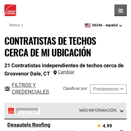
Hambu
06246 -
español
Techos
zipcode,
language
CONTRATISTAS DE TECHOS
CERCA DE MI UBICACIÓN
21 Contratistas independientes de techos cerca de
Cambiar
Grosvenor Dale
,
CT
FILTROS Y
Clasificar por
:
CREDENCIALES
MÁS INFORMACIÓN
Los Contratistas Preferenciales Platinum de Owens
Desautels Roofing
★
4.99
Corning constituyen el nivel superior de nuestra red