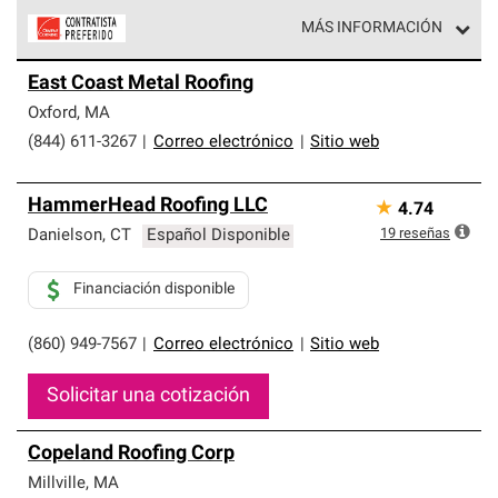
MÁS INFORMACIÓN
Los Contratistas Preferenciales de Owens Corning son
East Coast Metal Roofing
parte de una red exclusiva de profesionales de techos
que cumplen con altos estándares y requisitos estrictos
Oxford
,
MA
de profesionalismo y confiabilidad.
(844) 611-3267
|
Correo electrónico
|
Sitio web
HammerHead Roofing LLC
★
4.74
19
reseñas
Danielson
,
CT
Español Disponible
Financiación disponible
(860) 949-7567
|
Correo electrónico
|
Sitio web
Solicitar una cotización
Copeland Roofing Corp
Millville
,
MA