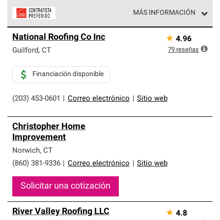
MÁS INFORMACIÓN
Los Contratistas Preferenciales de Owens Corning son
National Roofing Co Inc
★
4.96
parte de una red exclusiva de profesionales de techos
que cumplen con altos estándares y requisitos estrictos
79
reseñas
Guilford
,
CT
de profesionalismo y confiabilidad.
Financiación disponible
(203) 453-0601
|
Correo electrónico
|
Sitio web
Christopher Home
Improvement
Norwich
,
CT
(860) 381-9336
|
Correo electrónico
|
Sitio web
Solicitar una cotización
River Valley Roofing LLC
★
4.8