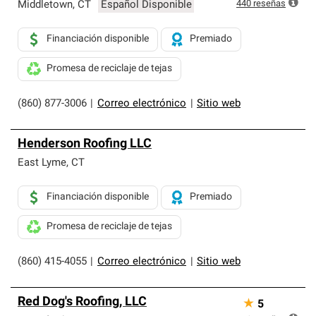
exclusiva y cumplen con estándares estrictos de
440
reseñas
Middletown
,
CT
Español Disponible
profesionalismo, confiabilidad y destreza incomparable.
Solo ellos pueden ofrecer nuestra mejor garantía de
Financiación disponible
Premiado
sistemas de techos.
Promesa de reciclaje de tejas
(860) 877-3006
|
Correo electrónico
|
Sitio web
Henderson Roofing LLC
East Lyme
,
CT
Financiación disponible
Premiado
Promesa de reciclaje de tejas
(860) 415-4055
|
Correo electrónico
|
Sitio web
Red Dog's Roofing, LLC
★
5