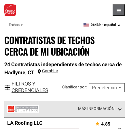
Hambu
06439 -
español
Techos
zipcode,
language
CONTRATISTAS DE TECHOS
CERCA DE MI UBICACIÓN
24 Contratistas independientes de techos cerca de
Cambiar
Hadlyme
,
CT
FILTROS Y
Clasificar por
:
CREDENCIALES
MÁS INFORMACIÓN
Los Contratistas Preferenciales Platinum de Owens
LA Roofing LLC
★
4.85
Corning constituyen el nivel superior de nuestra red