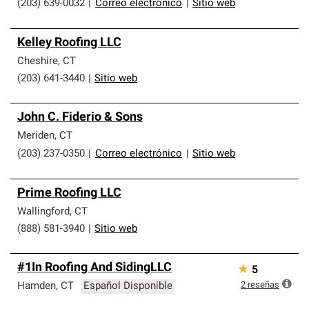
(203) 639-0032
|
Correo electrónico
|
Sitio web
Kelley Roofing LLC
Cheshire
,
CT
(203) 641-3440
|
Sitio web
John C. Fiderio & Sons
Meriden
,
CT
(203) 237-0350
|
Correo electrónico
|
Sitio web
Prime Roofing LLC
Wallingford
,
CT
(888) 581-3940
|
Sitio web
#1In Roofing And SidingLLC
★
5
2
reseñas
Hamden
,
CT
Español Disponible