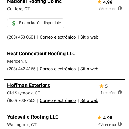
National Roofing Co Inc
★
4.96
79
reseñas
Guilford
,
CT
Financiación disponible
(203) 453-0601
|
Correo electrónico
|
Sitio web
Best Connecticut Roofing LLC
Meriden
,
CT
(203) 442-4165
|
Correo electrónico
|
Sitio web
Hoffman Exteriors
★
5
1
reseñas
Old Saybrook
,
CT
(860) 703-7663
|
Correo electrónico
|
Sitio web
Yalesville Roofing LLC
★
4.98
43
reseñas
Wallingford
,
CT