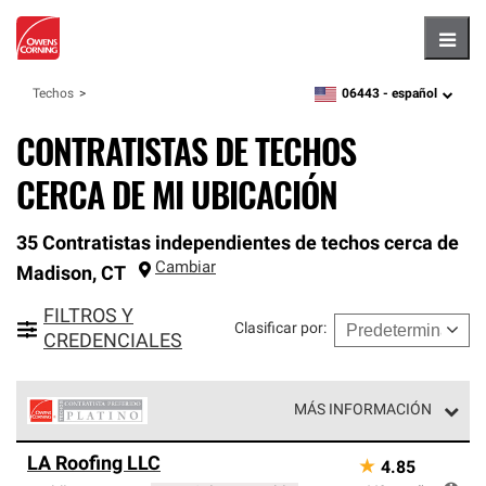
Hambu
06443 -
español
Techos
zipcode,
language
CONTRATISTAS DE TECHOS
CERCA DE MI UBICACIÓN
35 Contratistas independientes de techos cerca de
Cambiar
Madison
,
CT
FILTROS Y
Clasificar por
:
CREDENCIALES
MÁS INFORMACIÓN
Los Contratistas Preferenciales Platinum de Owens
LA Roofing LLC
★
4.85
Corning constituyen el nivel superior de nuestra red