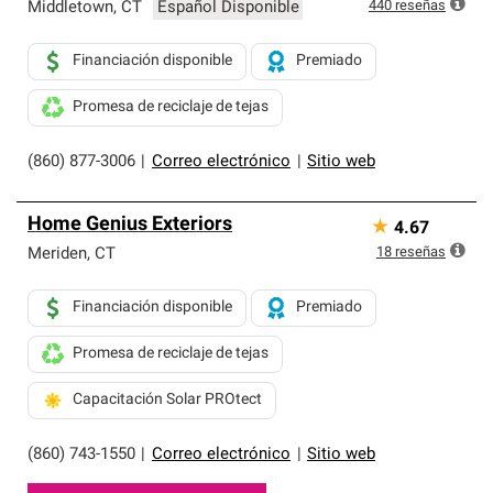
exclusiva y cumplen con estándares estrictos de
440
reseñas
Middletown
,
CT
Español Disponible
profesionalismo, confiabilidad y destreza incomparable.
Solo ellos pueden ofrecer nuestra mejor garantía de
Financiación disponible
Premiado
sistemas de techos.
Promesa de reciclaje de tejas
(860) 877-3006
|
Correo electrónico
|
Sitio web
Home Genius Exteriors
★
4.67
18
reseñas
Meriden
,
CT
Financiación disponible
Premiado
Promesa de reciclaje de tejas
Capacitación Solar PROtect
(860) 743-1550
|
Correo electrónico
|
Sitio web