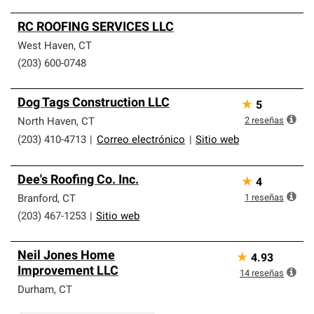
RC ROOFING SERVICES LLC
West Haven
,
CT
(203) 600-0748
Dog Tags Construction LLC
★
5
2
reseñas
North Haven
,
CT
(203) 410-4713
|
Correo electrónico
|
Sitio web
Dee's Roofing Co. Inc.
★
4
1
reseñas
Branford
,
CT
(203) 467-1253
|
Sitio web
Neil Jones Home
★
4.93
Improvement LLC
14
reseñas
Durham
,
CT