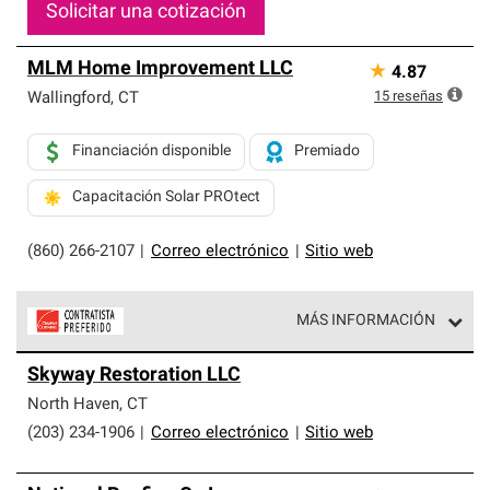
Solicitar una cotización
MLM Home Improvement LLC
★
4.87
15
reseñas
Wallingford
,
CT
Financiación disponible
Premiado
Capacitación Solar PROtect
(860) 266-2107
|
Correo electrónico
|
Sitio web
MÁS INFORMACIÓN
Los Contratistas Preferenciales de Owens Corning son
Skyway Restoration LLC
parte de una red exclusiva de profesionales de techos
que cumplen con altos estándares y requisitos estrictos
North Haven
,
CT
de profesionalismo y confiabilidad.
(203) 234-1906
|
Correo electrónico
|
Sitio web