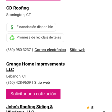
CD Roofing
Stonington
,
CT
Financiación disponible
Promesa de reciclaje de tejas
(860) 980-3237
|
Correo electrónico
|
Sitio web
Grange Home Improvements
LLC
Lebanon
,
CT
(860) 428-9609
|
Sitio web
Solicitar una cotización
John's Roofing Siding &
★
5