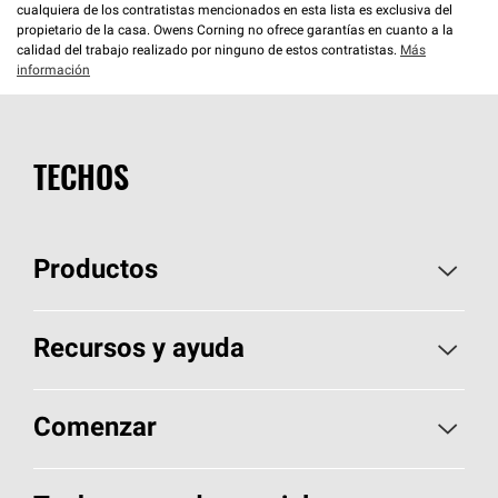
cualquiera de los contratistas mencionados en esta lista es exclusiva del
propietario de la casa. Owens Corning no ofrece garantías en cuanto a la
calidad del trabajo realizado por ninguno de estos contratistas.
Más
información
TECHOS
Productos
Elija sus tejas
Recursos y ayuda
Encuentre un contratista
Aspectos básicos sobre techos
Comenzar
Total Protection Roofing
System®
Herramientas de diseño y color
Llame al 1-800-GET
-
PINK®