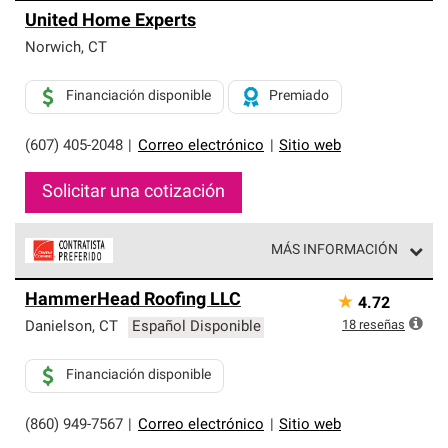
United Home Experts
Norwich
,
CT
Financiación disponible
Premiado
(607) 405-2048
|
Correo electrónico
|
Sitio web
Solicitar una cotización
MÁS INFORMACIÓN
Los Contratistas Preferenciales de Owens Corning son
HammerHead Roofing LLC
★
4.72
parte de una red exclusiva de profesionales de techos
que cumplen con altos estándares y requisitos estrictos
18
reseñas
Danielson
,
CT
Español Disponible
de profesionalismo y confiabilidad.
Financiación disponible
(860) 949-7567
|
Correo electrónico
|
Sitio web