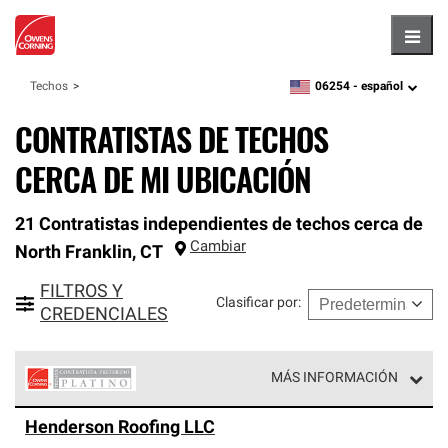
Hambu
06254 -
español
Techos
zipcode,
language
CONTRATISTAS DE TECHOS
CERCA DE MI UBICACIÓN
21 Contratistas independientes de techos cerca de
Cambiar
North Franklin
,
CT
FILTROS Y
Clasificar por
:
CREDENCIALES
MÁS INFORMACIÓN
Los Contratistas Preferenciales Platinum de Owens
Henderson Roofing LLC
Corning constituyen el nivel superior de nuestra red