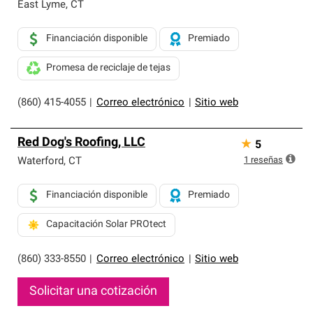
exclusiva y cumplen con estándares estrictos de
East Lyme
,
CT
profesionalismo, confiabilidad y destreza incomparable.
Solo ellos pueden ofrecer nuestra mejor garantía de
Financiación disponible
Premiado
sistemas de techos.
Promesa de reciclaje de tejas
(860) 415-4055
|
Correo electrónico
|
Sitio web
Red Dog's Roofing, LLC
★
5
1
reseñas
Waterford
,
CT
Financiación disponible
Premiado
Capacitación Solar PROtect
(860) 333-8550
|
Correo electrónico
|
Sitio web
Solicitar una cotización