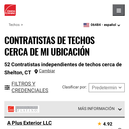
Hambu
06484 -
español
Techos
zipcode,
language
CONTRATISTAS DE TECHOS
CERCA DE MI UBICACIÓN
52 Contratistas independientes de techos cerca de
Cambiar
Shelton
,
CT
FILTROS Y
Clasificar por
:
CREDENCIALES
MÁS INFORMACIÓN
Los Contratistas Preferenciales Platinum de Owens
A Plus Exterior LLC
★
4.92
Corning constituyen el nivel superior de nuestra red