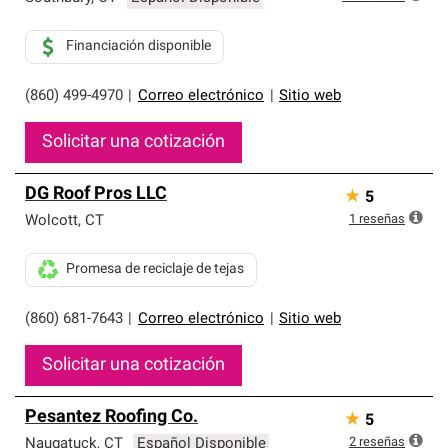
Financiación disponible
(860) 499-4970
|
Correo electrónico
|
Sitio web
Solicitar una cotización
DG Roof Pros LLC
★
5
1
reseñas
Wolcott
,
CT
Promesa de reciclaje de tejas
(860) 681-7643
|
Correo electrónico
|
Sitio web
Solicitar una cotización
Pesantez Roofing Co.
★
5
2
reseñas
Naugatuck
,
CT
Español Disponible