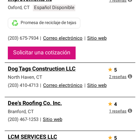
1
reseñas
Oxford
,
CT
Español Disponible
Promesa de reciclaje de tejas
(203) 675-7934
|
Correo electrónico
|
Sitio web
Solicitar una cotización
Dog Tags Construction LLC
★
5
2
reseñas
North Haven
,
CT
(203) 410-4713
|
Correo electrónico
|
Sitio web
Dee's Roofing Co. Inc.
★
4
1
reseñas
Branford
,
CT
(203) 467-1253
|
Sitio web
LCM SERVICES LLC
★
5