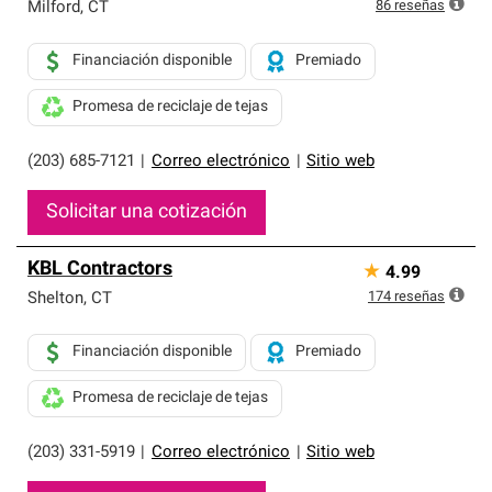
exclusiva y cumplen con estándares estrictos de
86
reseñas
Milford
,
CT
profesionalismo, confiabilidad y destreza incomparable.
Solo ellos pueden ofrecer nuestra mejor garantía de
Financiación disponible
Premiado
sistemas de techos.
Promesa de reciclaje de tejas
(203) 685-7121
|
Correo electrónico
|
Sitio web
Solicitar una cotización
KBL Contractors
★
4.99
174
reseñas
Shelton
,
CT
Financiación disponible
Premiado
Promesa de reciclaje de tejas
(203) 331-5919
|
Correo electrónico
|
Sitio web