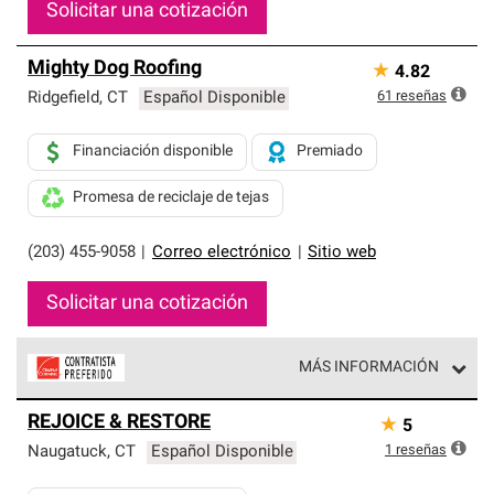
Solicitar una cotización
Mighty Dog Roofing
★
4.82
61
reseñas
Ridgefield
,
CT
Español Disponible
Financiación disponible
Premiado
Promesa de reciclaje de tejas
(203) 455-9058
|
Correo electrónico
|
Sitio web
Solicitar una cotización
MÁS INFORMACIÓN
Los Contratistas Preferenciales de Owens Corning son
REJOICE & RESTORE
★
5
parte de una red exclusiva de profesionales de techos
que cumplen con altos estándares y requisitos estrictos
1
reseñas
Naugatuck
,
CT
Español Disponible
de profesionalismo y confiabilidad.