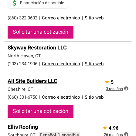
Financiación disponible
(860) 322-9602
|
Correo electrónico
|
Sitio web
Solicitar una cotización
Skyway Restoration LLC
North Haven
,
CT
(203) 234-1906
|
Correo electrónico
|
Sitio web
All Site Builders LLC
★
5
3
reseñas
Cheshire
,
CT
(860) 301-6750
|
Correo electrónico
|
Sitio web
Solicitar una cotización
Ellis Roofing
★
4.96
26
reseñas
Southbury
,
CT
Español Disponible