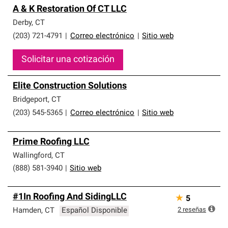
A & K Restoration Of CT LLC
Derby
,
CT
(203) 721-4791
|
Correo electrónico
|
Sitio web
Solicitar una cotización
Elite Construction Solutions
Bridgeport
,
CT
(203) 545-5365
|
Correo electrónico
|
Sitio web
Prime Roofing LLC
Wallingford
,
CT
(888) 581-3940
|
Sitio web
#1In Roofing And SidingLLC
★
5
2
reseñas
Hamden
,
CT
Español Disponible