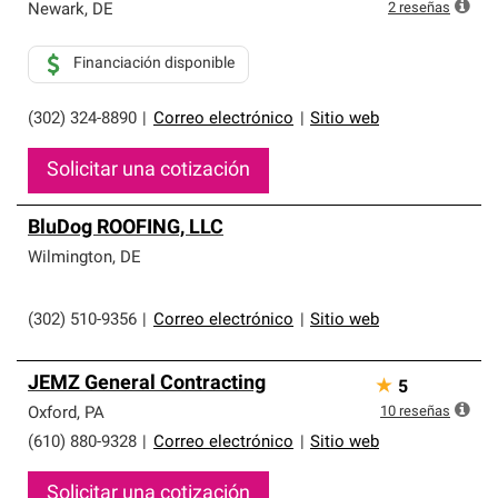
2
reseñas
Newark
,
DE
Financiación disponible
(302) 324-8890
|
Correo electrónico
|
Sitio web
Solicitar una cotización
BluDog ROOFING, LLC
Wilmington
,
DE
(302) 510-9356
|
Correo electrónico
|
Sitio web
JEMZ General Contracting
★
5
10
reseñas
Oxford
,
PA
(610) 880-9328
|
Correo electrónico
|
Sitio web
Solicitar una cotización