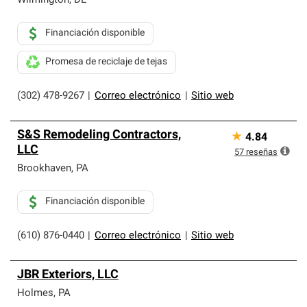
Wilmington
,
DE
Financiación disponible
Promesa de reciclaje de tejas
(302) 478-9267
|
Correo electrónico
|
Sitio web
S&S Remodeling Contractors,
★
4.84
LLC
57
reseñas
Brookhaven
,
PA
Financiación disponible
(610) 876-0440
|
Correo electrónico
|
Sitio web
JBR Exteriors, LLC
Holmes
,
PA