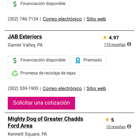
Financiación disponible
(302) 746-7134
|
Correo electrónico
|
Sitio web
JAB Exteriors
★
4.97
110
reseñas
Garnet Valley
,
PA
Financiación disponible
Premiado
Promesa de reciclaje de tejas
(302) 559-1905
|
Correo electrónico
|
Sitio web
Solicitar una cotización
Mighty Dog of Greater Chadds
★
5
Ford Area
10
reseñas
Kennett Square
,
PA