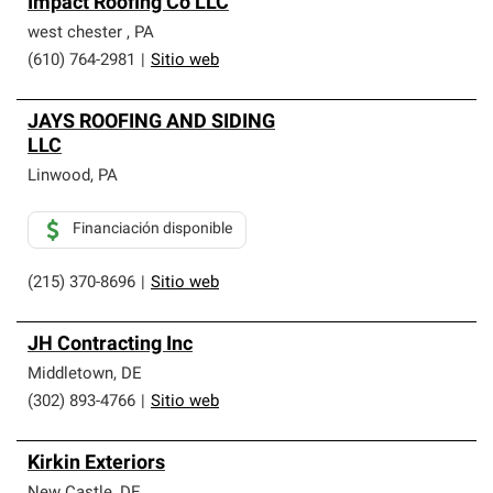
Impact Roofing Co LLC
west chester
,
PA
(610) 764-2981
|
Sitio web
JAYS ROOFING AND SIDING
LLC
Linwood
,
PA
Financiación disponible
(215) 370-8696
|
Sitio web
JH Contracting Inc
Middletown
,
DE
(302) 893-4766
|
Sitio web
Kirkin Exteriors