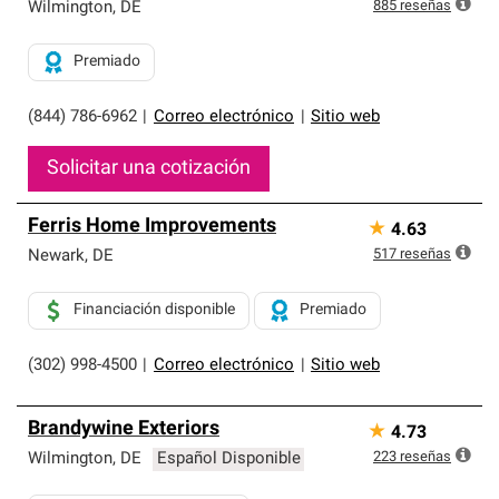
exclusiva y cumplen con estándares estrictos de
885
reseñas
Wilmington
,
DE
profesionalismo, confiabilidad y destreza incomparable.
Solo ellos pueden ofrecer nuestra mejor garantía de
Premiado
sistemas de techos.
(844) 786-6962
|
Correo electrónico
|
Sitio web
Solicitar una cotización
Ferris Home Improvements
★
4.63
517
reseñas
Newark
,
DE
Financiación disponible
Premiado
(302) 998-4500
|
Correo electrónico
|
Sitio web
Brandywine Exteriors
★
4.73
223
reseñas
Wilmington
,
DE
Español Disponible