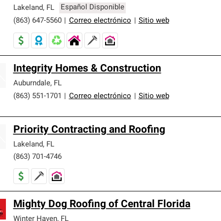
er nuestra mejor garantía de sistemas de techos.
Lakeland
,
FL
Español Disponible
(863) 647-5560
|
Correo electrónico
|
Sitio web
Integrity Homes & Construction
Auburndale
,
FL
(863) 551-1701
|
Correo electrónico
|
Sitio web
Priority Contracting and Roofing
Lakeland
,
FL
(863) 701-4746
Mighty Dog Roofing of Central Florida
Winter Haven
,
FL