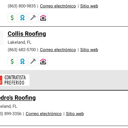
(863) 800-9835
|
Correo electrónico
|
Sitio web
Collis Roofing
Lakeland
,
FL
(863) 682-5700
|
Correo electrónico
|
Sitio web
ontratistas Preferenciales de Owens Corning son parte de una r
dro's Roofing
en con altos estándares y requisitos estrictos de profesionalism
eland
,
FL
3) 899-3356
|
Correo electrónico
|
Sitio web