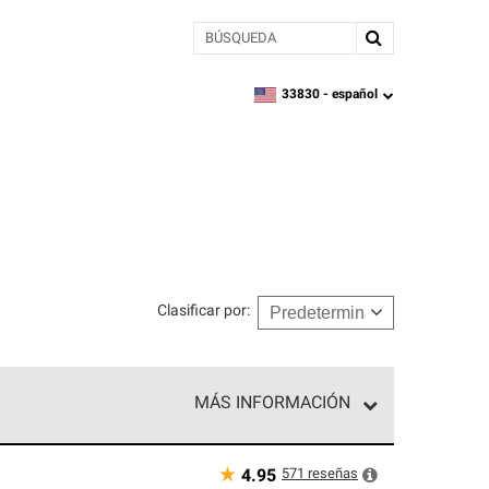
BÚSQUEDA
33830 -
español
zipcode,
language
Clasificar por
:
MÁS INFORMACIÓN
n el nivel superior de nuestra red exclusiva y
y destreza incomparable. Solo ellos pueden
★
571
reseñas
4.95