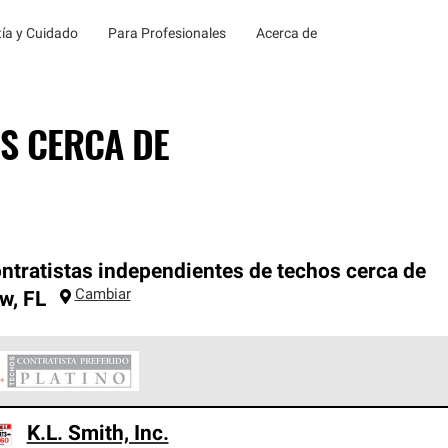
ía y Cuidado
Para Profesionales
Acerca de
S CERCA DE
ntratistas independientes de techos cerca de
Cambiar
ow
,
FL
ontratistas Preferenciales Platinum de Owens Corning constituye
K.L. Smith, Inc.
en con estándares estrictos de profesionalismo, confiabilidad 