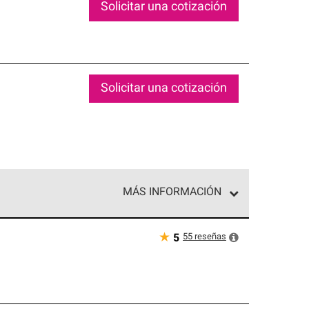
Solicitar una cotización
Solicitar una cotización
MÁS INFORMACIÓN
ed exclusiva de profesionales de techos que
o y confiabilidad.
★
55
reseñas
5