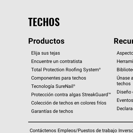
TECHOS
Productos
Recur
Elija sus tejas
Aspecto
Encuentre un contratista
Herrami
Total Protection Roofing
System®
Bibliot
Componentes para techos
Únase a
techos
Tecnología
SureNail®
Diseño 
Protección contra algas
StreakGuard™
Eventos
Colección de techos en colores fríos
Declara
Garantías de techos
Contáctenos
Empleos/Puestos de trabajo
Invers