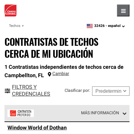
Hambu
32426 -
español
Techos
zipcode,
language
CONTRATISTAS DE TECHOS
CERCA DE MI UBICACIÓN
1 Contratistas independientes de techos cerca de
Cambiar
Campbellton
,
FL
FILTROS Y
Clasificar por
:
CREDENCIALES
MÁS INFORMACIÓN
Los Contratistas Preferenciales de Owens Corning son
Window World of Dothan
parte de una red exclusiva de profesionales de techos