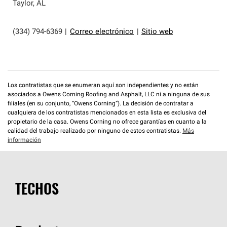
que cumplen con altos estándares y requisitos estrictos
Taylor
,
AL
de profesionalismo y confiabilidad.
(334) 794-6369
|
Correo electrónico
|
Sitio web
Los contratistas que se enumeran aquí son independientes y no están
asociados a Owens Corning Roofing and Asphalt, LLC ni a ninguna de sus
filiales (en su conjunto, “Owens Corning”). La decisión de contratar a
cualquiera de los contratistas mencionados en esta lista es exclusiva del
propietario de la casa. Owens Corning no ofrece garantías en cuanto a la
calidad del trabajo realizado por ninguno de estos contratistas.
Más
información
TECHOS