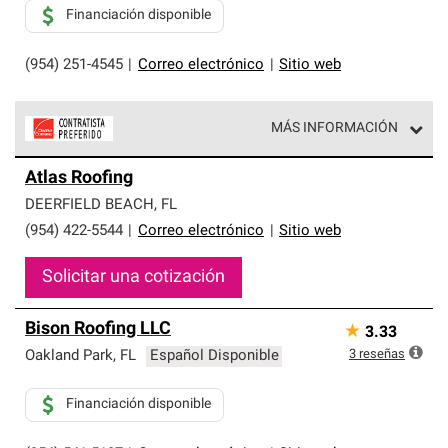
Financiación disponible
(954) 251-4545
|
Correo electrónico
|
Sitio web
MÁS INFORMACIÓN
Los Contratistas Preferenciales de Owens Corning son
Atlas Roofing
parte de una red exclusiva de profesionales de techos
que cumplen con altos estándares y requisitos estrictos
DEERFIELD BEACH
,
FL
de profesionalismo y confiabilidad.
(954) 422-5544
|
Correo electrónico
|
Sitio web
Solicitar una cotización
Bison Roofing LLC
★
3.33
3
reseñas
Oakland Park
,
FL
Español Disponible
Financiación disponible