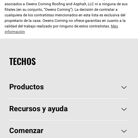
asociados a Owens Corning Roofing and Asphalt, LLC ni a ninguna de sus
filiales (en su conjunto, “Owens Corning”). La decisión de contratar a
cualquiera de los contratistas mencionados en esta lista es exclusiva del
propietario de la casa. Owens Corning no ofrece garantías en cuanto a la
calidad del trabajo realizado por ninguno de estos contratistas.
Más
información
TECHOS
Productos
Elija sus tejas
Recursos y ayuda
Encuentre un contratista
Aspectos básicos sobre techos
Comenzar