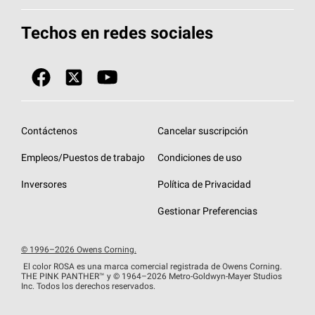
Total Protection Roofing
System®
Herramientas de diseño y color
Llame al 1-800-GET
-
PINK®
Techos en redes sociales
Componentes para techos
Biblioteca de documentos
Contratistas de techos por ubicación
Tecnología
SureNail®
Únase a la red de contratistas de techos
Encuentre una tienda o encuentre un
Protección contra algas
StreakGuard™
distribuidor
Diseño en el techo
Contáctenos
Cancelar suscripción
Colección de techos en colores fríos
Financiamiento de techos
Empleos/Puestos de trabajo
Condiciones de uso
Eventos para contratistas
Garantías de techos
Inversores
Política de Privacidad
Declaración de rendimiento de la UE
Gestionar Preferencias
© 1996–2026 Owens Corning.
El color ROSA es una marca comercial registrada de Owens Corning.
THE PINK
PANTHER™
y © 1964–2026 Metro-Goldwyn-Mayer Studios
Inc. Todos los derechos reservados.