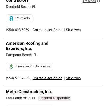
Contractors
exclusiva y cumplen con estándares estrictos de
4
reseñas
profesionalismo, confiabilidad y destreza incomparable.
Deerfield Beach
,
FL
Solo ellos pueden ofrecer nuestra mejor garantía de
sistemas de techos.
Premiado
(954) 698-5959
|
Correo electrónico
|
Sitio web
American Roofing and
Exteriors, Inc.
Pompano Beach
,
FL
Financiación disponible
(954) 571-7663
|
Correo electrónico
|
Sitio web
Metro Construction, Inc.
Fort Lauderdale
,
FL
Español Disponible