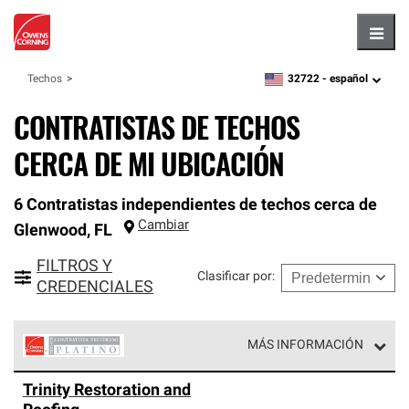
Hambu
32722 -
español
Techos
zipcode,
language
CONTRATISTAS DE TECHOS
CERCA DE MI UBICACIÓN
6 Contratistas independientes de techos cerca de
Cambiar
Glenwood
,
FL
FILTROS Y
Clasificar por
:
CREDENCIALES
MÁS INFORMACIÓN
Los Contratistas Preferenciales Platinum de Owens
Trinity Restoration and
Corning constituyen el nivel superior de nuestra red