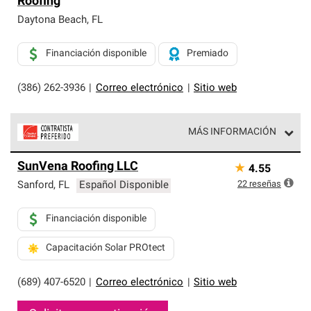
Roofing
exclusiva y cumplen con estándares estrictos de
profesionalismo, confiabilidad y destreza incomparable.
Daytona Beach
,
FL
Solo ellos pueden ofrecer nuestra mejor garantía de
sistemas de techos.
Financiación disponible
Premiado
(386) 262-3936
|
Correo electrónico
|
Sitio web
MÁS INFORMACIÓN
Los Contratistas Preferenciales de Owens Corning son
SunVena Roofing LLC
★
4.55
parte de una red exclusiva de profesionales de techos
que cumplen con altos estándares y requisitos estrictos
22
reseñas
Sanford
,
FL
Español Disponible
de profesionalismo y confiabilidad.
Financiación disponible
Capacitación Solar PROtect
(689) 407-6520
|
Correo electrónico
|
Sitio web