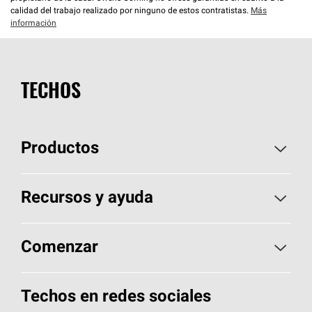
calidad del trabajo realizado por ninguno de estos contratistas.
Más
información
TECHOS
Productos
Elija sus tejas
Recursos y ayuda
Encuentre un contratista
Aspectos básicos sobre techos
Comenzar
Total Protection Roofing
System®
Herramientas de diseño y color
Llame al 1-800-GET
-
PINK®
Techos en redes sociales
Componentes para techos