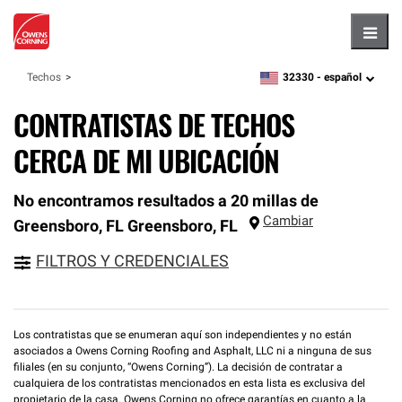
Hambu
32330 -
español
Techos
zipcode,
language
CONTRATISTAS DE TECHOS
CERCA DE MI UBICACIÓN
No encontramos resultados a 20 millas de
Cambiar
Greensboro, FL
Greensboro
,
FL
FILTROS Y CREDENCIALES
Los contratistas que se enumeran aquí son independientes y no están
asociados a Owens Corning Roofing and Asphalt, LLC ni a ninguna de sus
filiales (en su conjunto, “Owens Corning”). La decisión de contratar a
cualquiera de los contratistas mencionados en esta lista es exclusiva del
propietario de la casa. Owens Corning no ofrece garantías en cuanto a la