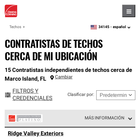
Hambu
34145 -
español
Techos
zipcode,
language
CONTRATISTAS DE TECHOS
CERCA DE MI UBICACIÓN
15 Contratistas independientes de techos cerca de
Cambiar
Marco Island
,
FL
FILTROS Y
Clasificar por
:
CREDENCIALES
MÁS INFORMACIÓN
Los Contratistas Preferenciales Platinum de Owens
Ridge Valley Exteriors
Corning constituyen el nivel superior de nuestra red