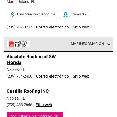
exclusiva y cumplen con estándares estrictos de
Marco Island
,
FL
profesionalismo, confiabilidad y destreza incomparable.
Solo ellos pueden ofrecer nuestra mejor garantía de
Financiación disponible
Premiado
sistemas de techos.
(239) 237-3717
|
Correo electrónico
|
Sitio web
MÁS INFORMACIÓN
Los Contratistas Preferenciales de Owens Corning son
Absolute Roofing of SW
parte de una red exclusiva de profesionales de techos
Florida
que cumplen con altos estándares y requisitos estrictos
de profesionalismo y confiabilidad.
Naples
,
FL
(239) 774-2400
|
Correo electrónico
|
Sitio web
Castilla Roofing INC
Naples
,
FL
(239) 465-2646
|
Sitio web
Solicitar una cotización