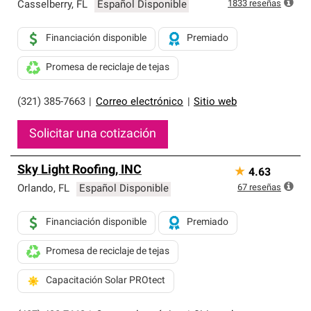
exclusiva y cumplen con estándares estrictos de
1833
reseñas
Casselberry
,
FL
Español Disponible
profesionalismo, confiabilidad y destreza incomparable.
Solo ellos pueden ofrecer nuestra mejor garantía de
Financiación disponible
Premiado
sistemas de techos.
Promesa de reciclaje de tejas
(321) 385-7663
|
Correo electrónico
|
Sitio web
Solicitar una cotización
Sky Light Roofing, INC
★
4.63
67
reseñas
Orlando
,
FL
Español Disponible
Financiación disponible
Premiado
Promesa de reciclaje de tejas
Capacitación Solar PROtect