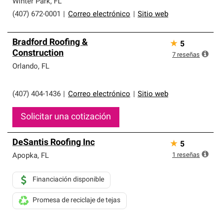
Winter Park
,
FL
(407) 672-0001
|
Correo electrónico
|
Sitio web
Bradford Roofing &
★
5
Construction
7
reseñas
Orlando
,
FL
(407) 404-1436
|
Correo electrónico
|
Sitio web
Solicitar una cotización
DeSantis Roofing Inc
★
5
1
reseñas
Apopka
,
FL
Financiación disponible
Promesa de reciclaje de tejas