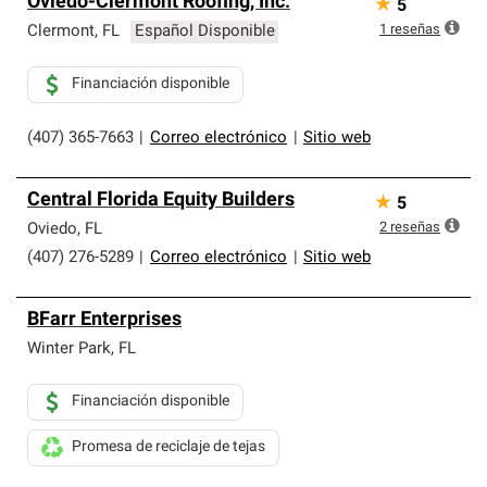
Oviedo-Clermont Roofing, Inc.
★
5
1
reseñas
Clermont
,
FL
Español Disponible
Financiación disponible
(407) 365-7663
|
Correo electrónico
|
Sitio web
Central Florida Equity Builders
★
5
2
reseñas
Oviedo
,
FL
(407) 276-5289
|
Correo electrónico
|
Sitio web
BFarr Enterprises
Winter Park
,
FL
Financiación disponible
Promesa de reciclaje de tejas