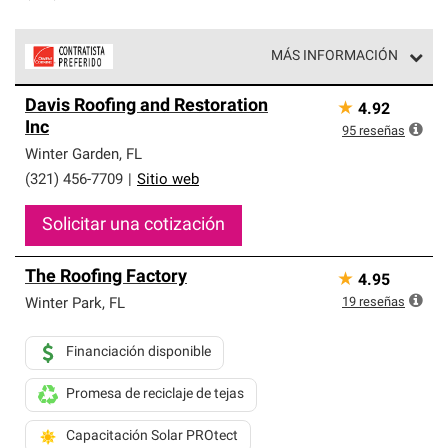
MÁS INFORMACIÓN
Los Contratistas Preferenciales de Owens Corning son
Davis Roofing and Restoration
★
4.92
parte de una red exclusiva de profesionales de techos
Inc
que cumplen con altos estándares y requisitos estrictos
95
reseñas
de profesionalismo y confiabilidad.
Winter Garden
,
FL
(321) 456-7709
|
Sitio web
Solicitar una cotización
The Roofing Factory
★
4.95
19
reseñas
Winter Park
,
FL
Financiación disponible
Promesa de reciclaje de tejas
Capacitación Solar PROtect