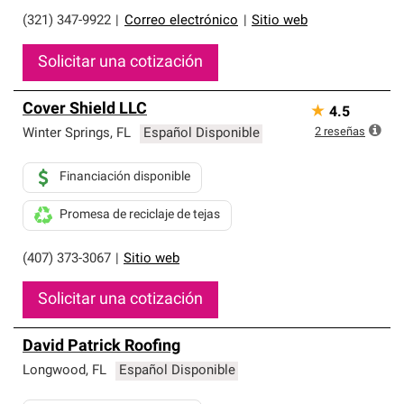
(321) 347-9922
|
Correo electrónico
|
Sitio web
Solicitar una cotización
Cover Shield LLC
★
4.5
2
reseñas
Winter Springs
,
FL
Español Disponible
Financiación disponible
Promesa de reciclaje de tejas
(407) 373-3067
|
Sitio web
Solicitar una cotización
David Patrick Roofing
Longwood
,
FL
Español Disponible