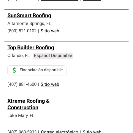
SunSmart Roofing
Altamonte Springs
,
FL
(800) 821-0102
|
Sitio web
Top Builder Roofing
Orlando
,
FL
Español Disponible
Financiación disponible
(407) 881-4600
|
Sitio web
Xtreme Roofing &
Construction
Lake Mary
,
FL
(407) 960-5933
|
Correo electrónico
|
Sitio web