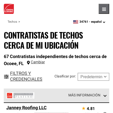
Hambu
34761 -
español
Techos
zipcode,
language
CONTRATISTAS DE TECHOS
CERCA DE MI UBICACIÓN
67 Contratistas independientes de techos cerca de
Cambiar
Ocoee
,
FL
FILTROS Y
Clasificar por
:
CREDENCIALES
MÁS INFORMACIÓN
Los Contratistas Preferenciales Platinum de Owens
Janney Roofing LLC
★
4.81
Corning constituyen el nivel superior de nuestra red