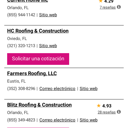
Current Home Inc
★
4.29
7
reseñas
Orlando
,
FL
(855) 944-1142
|
Sitio web
HC Roofing & Construction
Oviedo
,
FL
(321) 320-1213
|
Sitio web
Solicitar una cotización
Farmers Roofing, LLC
Eustis
,
FL
(352) 308-8296
|
Correo electrónico
|
Sitio web
Blitz Roofing & Construction
★
4.93
28
reseñas
Orlando
,
FL
(855) 349-4823
|
Correo electrónico
|
Sitio web