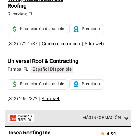
Roofing
Riverview
,
FL
Financiación disponible
Premiado
(813) 772-1737
|
Correo electrónico
|
Sitio web
Universal Roof & Contracting
Tampa
,
FL
Español Disponible
Financiación disponible
Premiado
(813) 295-7872
|
Sitio web
MÁS INFORMACIÓN
Los Contratistas Preferenciales de Owens Corning son
Tosca Roofing Inc.
★
4.91
parte de una red exclusiva de profesionales de techos