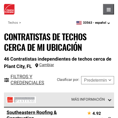
Hambu
33563 -
español
Techos
zipcode,
language
CONTRATISTAS DE TECHOS
CERCA DE MI UBICACIÓN
46 Contratistas independientes de techos cerca de
Cambiar
Plant City
,
FL
FILTROS Y
Clasificar por
:
CREDENCIALES
MÁS INFORMACIÓN
Los Contratistas Preferenciales Platinum de Owens
Southeastern Roofing &
★
4.92
Corning constituyen el nivel superior de nuestra red