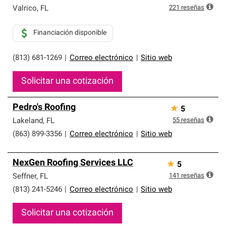
que cumplen con altos estándares y requisitos estrictos
221
reseñas
Valrico
,
FL
de profesionalismo y confiabilidad.
Financiación disponible
(813) 681-1269
|
Correo electrónico
|
Sitio web
Solicitar una cotización
Pedro's Roofing
★
5
55
reseñas
Lakeland
,
FL
(863) 899-3356
|
Correo electrónico
|
Sitio web
NexGen Roofing Services LLC
★
5
141
reseñas
Seffner
,
FL
(813) 241-5246
|
Correo electrónico
|
Sitio web
Solicitar una cotización