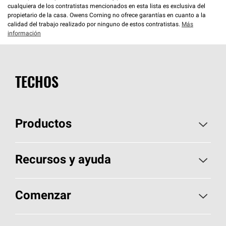
cualquiera de los contratistas mencionados en esta lista es exclusiva del
propietario de la casa. Owens Corning no ofrece garantías en cuanto a la
calidad del trabajo realizado por ninguno de estos contratistas.
Más
información
TECHOS
Productos
Elija sus tejas
Recursos y ayuda
Encuentre un contratista
Aspectos básicos sobre techos
Comenzar
Total Protection Roofing
System®
Herramientas de diseño y color