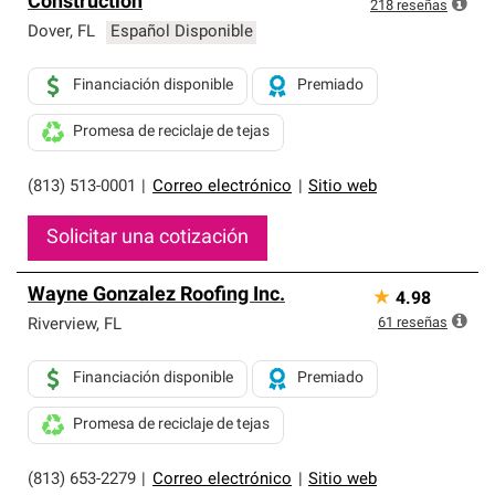
Construction
exclusiva y cumplen con estándares estrictos de
218
reseñas
profesionalismo, confiabilidad y destreza incomparable.
Dover
,
FL
Español Disponible
Solo ellos pueden ofrecer nuestra mejor garantía de
sistemas de techos.
Financiación disponible
Premiado
Promesa de reciclaje de tejas
(813) 513-0001
|
Correo electrónico
|
Sitio web
Solicitar una cotización
Wayne Gonzalez Roofing Inc.
★
4.98
61
reseñas
Riverview
,
FL
Financiación disponible
Premiado
Promesa de reciclaje de tejas
(813) 653-2279
|
Correo electrónico
|
Sitio web