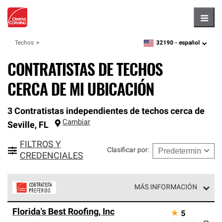
Hambu
32190 -
español
Techos
zipcode,
language
CONTRATISTAS DE TECHOS
CERCA DE MI UBICACIÓN
3 Contratistas independientes de techos cerca de
Cambiar
Seville
,
FL
FILTROS Y
Clasificar por
:
CREDENCIALES
MÁS INFORMACIÓN
Los Contratistas Preferenciales de Owens Corning son
Florida's Best Roofing, Inc
★
5
parte de una red exclusiva de profesionales de techos