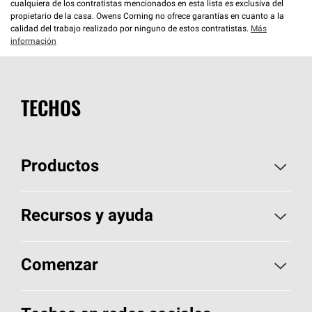
cualquiera de los contratistas mencionados en esta lista es exclusiva del
propietario de la casa. Owens Corning no ofrece garantías en cuanto a la
calidad del trabajo realizado por ninguno de estos contratistas.
Más
información
TECHOS
Productos
Elija sus tejas
Recursos y ayuda
Encuentre un contratista
Aspectos básicos sobre techos
Comenzar
Total Protection Roofing
System®
Herramientas de diseño y color
Llame al 1-800-GET
-
PINK®