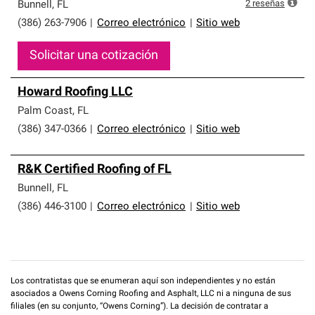
que cumplen con altos estándares y requisitos estrictos
2
reseñas
Bunnell
,
FL
de profesionalismo y confiabilidad.
(386) 263-7906
|
Correo electrónico
|
Sitio web
Solicitar una cotización
Howard Roofing LLC
Palm Coast
,
FL
(386) 347-0366
|
Correo electrónico
|
Sitio web
R&K Certified Roofing of FL
Bunnell
,
FL
(386) 446-3100
|
Correo electrónico
|
Sitio web
Los contratistas que se enumeran aquí son independientes y no están
asociados a Owens Corning Roofing and Asphalt, LLC ni a ninguna de sus
filiales (en su conjunto, “Owens Corning”). La decisión de contratar a