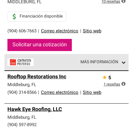
exclusiva y cumplen con estándares estrictos de
10
reseñas
MIDDLEBURG
,
FL
profesionalismo, confiabilidad y destreza incomparable.
Solo ellos pueden ofrecer nuestra mejor garantía de
Financiación disponible
sistemas de techos.
(904) 606-7663
|
Correo electrónico
|
Sitio web
Solicitar una cotización
MÁS INFORMACIÓN
Los Contratistas Preferenciales de Owens Corning son
Rooftop Restorations Inc
★
5
parte de una red exclusiva de profesionales de techos
que cumplen con altos estándares y requisitos estrictos
1
reseñas
Middleburg
,
FL
de profesionalismo y confiabilidad.
(904) 314-8566
|
Correo electrónico
|
Sitio web
Hawk Eye Roofing, LLC
Middleburg
,
FL
(904) 597-8992