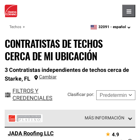
Hambu
32091 -
español
Techos
zipcode,
language
CONTRATISTAS DE TECHOS
CERCA DE MI UBICACIÓN
3 Contratistas independientes de techos cerca de
Cambiar
Starke
,
FL
FILTROS Y
Clasificar por
:
CREDENCIALES
MÁS INFORMACIÓN
Los Contratistas Preferenciales Platinum de Owens
JADA Roofing LLC
★
4.9
Corning constituyen el nivel superior de nuestra red