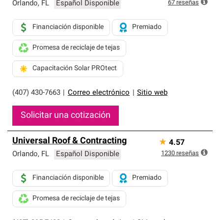
exclusiva y cumplen con estándares estrictos de
67
reseñas
Orlando
,
FL
Español Disponible
profesionalismo, confiabilidad y destreza incomparable.
Solo ellos pueden ofrecer nuestra mejor garantía de
Financiación disponible
Premiado
sistemas de techos.
Promesa de reciclaje de tejas
Capacitación Solar PROtect
(407) 430-7663
|
Correo electrónico
|
Sitio web
Solicitar una cotización
Universal Roof & Contracting
★
4.57
1230
reseñas
Orlando
,
FL
Español Disponible
Financiación disponible
Premiado
Promesa de reciclaje de tejas