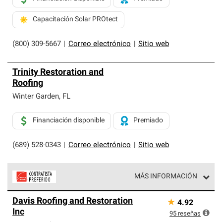
Capacitación Solar PROtect
(800) 309-5667
|
Correo electrónico
|
Sitio web
Trinity Restoration and
Roofing
Winter Garden
,
FL
Financiación disponible
Premiado
(689) 528-0343
|
Correo electrónico
|
Sitio web
MÁS INFORMACIÓN
Los Contratistas Preferenciales de Owens Corning son
Davis Roofing and Restoration
★
4.92
parte de una red exclusiva de profesionales de techos
Inc
que cumplen con altos estándares y requisitos estrictos
95
reseñas