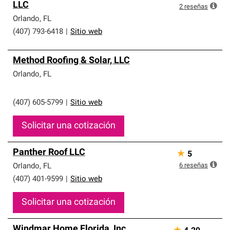
LLC
2
reseñas
Orlando
,
FL
(407) 793-6418
|
Sitio web
Method Roofing & Solar, LLC
Orlando
,
FL
(407) 605-5799
|
Sitio web
Solicitar una cotización
Panther Roof LLC
★
5
6
reseñas
Orlando
,
FL
(407) 401-9599
|
Sitio web
Solicitar una cotización
Windmar Home Florida, Inc.