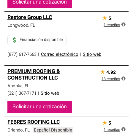
Solicitar una cotización
Restore Group LLC
★
5
1
reseñas
Longwood
,
FL
Financiación disponible
(877) 617-7663
|
Correo electrónico
|
Sitio web
PREMIUM ROOFING &
★
4.92
CONSTRUCTION LLC
13
reseñas
Apopka
,
FL
(321) 367-7171
|
Sitio web
Solicitar una cotización
FEBRES ROOFING LLC
★
5
1
reseñas
Orlando
,
FL
Español Disponible