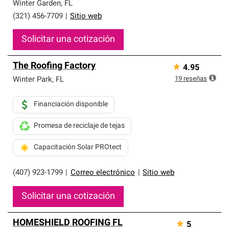
de profesionalismo y confiabilidad.
Winter Garden
,
FL
(321) 456-7709
|
Sitio web
Solicitar una cotización
The Roofing Factory
★
4.95
19
reseñas
Winter Park
,
FL
Financiación disponible
Promesa de reciclaje de tejas
Capacitación Solar PROtect
(407) 923-1799
|
Correo electrónico
|
Sitio web
Solicitar una cotización
HOMESHIELD ROOFING FL
★
5