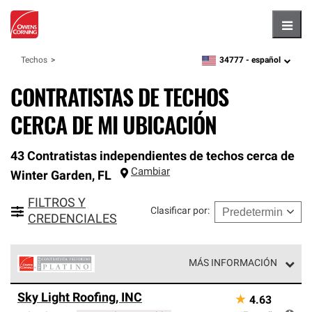
Hambu
34777 -
español
Techos
zipcode,
language
CONTRATISTAS DE TECHOS
CERCA DE MI UBICACIÓN
43 Contratistas independientes de techos cerca de
Cambiar
Winter Garden
,
FL
FILTROS Y
Clasificar por
:
CREDENCIALES
MÁS INFORMACIÓN
Los Contratistas Preferenciales Platinum de Owens
Sky Light Roofing, INC
★
4.63
Corning constituyen el nivel superior de nuestra red