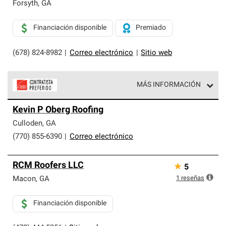
exclusiva y cumplen con estándares estrictos de
Forsyth
,
GA
profesionalismo, confiabilidad y destreza incomparable.
Solo ellos pueden ofrecer nuestra mejor garantía de
Financiación disponible
Premiado
sistemas de techos.
(678) 824-8982
|
Correo electrónico
|
Sitio web
MÁS INFORMACIÓN
Los Contratistas Preferenciales de Owens Corning son
Kevin P Oberg Roofing
parte de una red exclusiva de profesionales de techos
que cumplen con altos estándares y requisitos estrictos
Culloden
,
GA
de profesionalismo y confiabilidad.
(770) 855-6390
|
Correo electrónico
RCM Roofers LLC
★
5
1
reseñas
Macon
,
GA
Financiación disponible