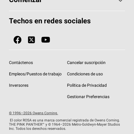
Comenzar
Total Protection Roofing
System®
Herramientas de diseño y color
Llame al 1-800-GET
-
PINK®
Techos en redes sociales
Componentes para techos
Biblioteca de documentos
Contratistas de techos por ubicación
Tecnología
SureNail®
Únase a la red de contratistas de techos
Encuentre una tienda o encuentre un
Protección contra algas
StreakGuard™
distribuidor
Diseño en el techo
Contáctenos
Cancelar suscripción
Colección de techos en colores fríos
Financiamiento de techos
Empleos/Puestos de trabajo
Condiciones de uso
Eventos para contratistas
Garantías de techos
Inversores
Política de Privacidad
Declaración de rendimiento de la UE
Gestionar Preferencias
© 1996–2026 Owens Corning.
El color ROSA es una marca comercial registrada de Owens Corning.
THE PINK
PANTHER™
y © 1964–2026 Metro-Goldwyn-Mayer Studios
Inc. Todos los derechos reservados.