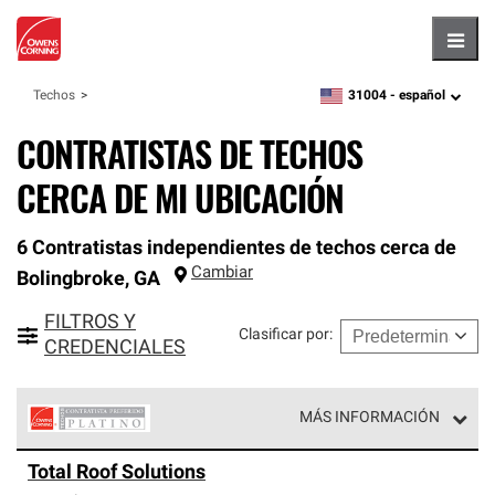
Hambu
31004 -
español
Techos
zipcode,
language
CONTRATISTAS DE TECHOS
CERCA DE MI UBICACIÓN
6 Contratistas independientes de techos cerca de
Cambiar
Bolingbroke
,
GA
FILTROS Y
Clasificar por
:
CREDENCIALES
MÁS INFORMACIÓN
Los Contratistas Preferenciales Platinum de Owens
Total Roof Solutions
Corning constituyen el nivel superior de nuestra red