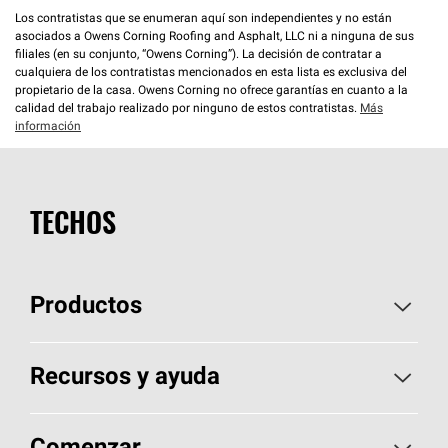
Los contratistas que se enumeran aquí son independientes y no están
asociados a Owens Corning Roofing and Asphalt, LLC ni a ninguna de sus
filiales (en su conjunto, “Owens Corning”). La decisión de contratar a
cualquiera de los contratistas mencionados en esta lista es exclusiva del
propietario de la casa. Owens Corning no ofrece garantías en cuanto a la
calidad del trabajo realizado por ninguno de estos contratistas.
Más
información
TECHOS
Productos
Elija sus tejas
Recursos y ayuda
Encuentre un contratista
Aspectos básicos sobre techos