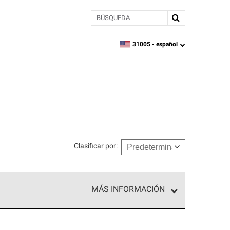
BÚSQUEDA
31005 -
español
zipcode,
language
Clasificar por
:
MÁS INFORMACIÓN
ed exclusiva de profesionales de techos que
o y confiabilidad.