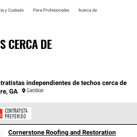
ía y Cuidado
Para Profesionales
Acerca de
S CERCA DE
tratistas independientes de techos cerca de
Cambiar
re
,
GA
ontratistas Preferenciales de Owens Corning son parte de una r
Cornerstone Roofing and Restoration
en con altos estándares y requisitos estrictos de profesionalism