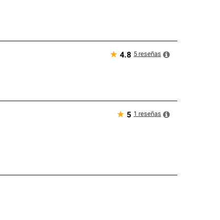
★
5
reseñas
4.8
★
1
reseñas
5