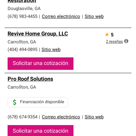
Restoration
que cumplen con altos estándares y requisitos estrictos
de profesionalismo y confiabilidad.
Douglasville
,
GA
(678) 983-4455
|
Correo electrónico
|
Sitio web
Revive Home Group, LLC
★
5
2
reseñas
Carrollton
,
GA
(404) 494-0895
|
Sitio web
Solicitar una cotización
Pro Roof Solutions
Carrollton
,
GA
Financiación disponible
(678) 674-9354
|
Correo electrónico
|
Sitio web
Solicitar una cotización