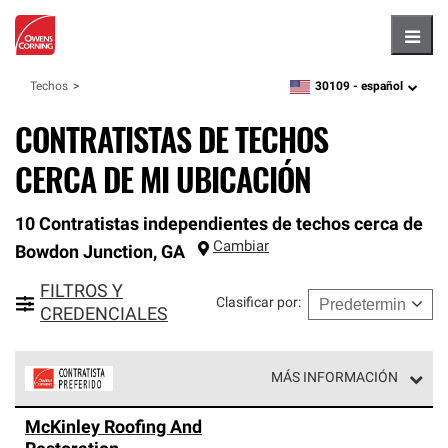
Hambu
30109 -
español
Techos
zipcode,
language
CONTRATISTAS DE TECHOS
CERCA DE MI UBICACIÓN
10 Contratistas independientes de techos cerca de
Cambiar
Bowdon Junction
,
GA
FILTROS Y
Clasificar por
:
CREDENCIALES
MÁS INFORMACIÓN
Los Contratistas Preferenciales de Owens Corning son
McKinley Roofing And
parte de una red exclusiva de profesionales de techos