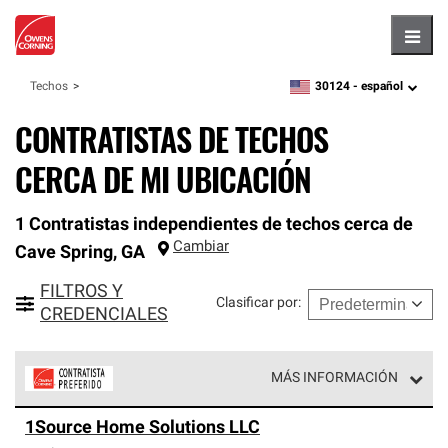
Hambu
30124 -
español
Techos
zipcode,
language
CONTRATISTAS DE TECHOS
CERCA DE MI UBICACIÓN
1 Contratistas independientes de techos cerca de
Cambiar
Cave Spring
,
GA
FILTROS Y
Clasificar por
:
CREDENCIALES
MÁS INFORMACIÓN
Los Contratistas Preferenciales de Owens Corning son
1Source Home Solutions LLC
parte de una red exclusiva de profesionales de techos