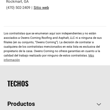
que cumplen con altos estándares y requisitos estrictos
Rockmart
,
GA
de profesionalismo y confiabilidad.
(470) 502-2409
|
Sitio web
Los contratistas que se enumeran aquí son independientes y no están
asociados a Owens Corning Roofing and Asphalt, LLC ni a ninguna de sus
filiales (en su conjunto, “Owens Corning”). La decisión de contratar a
cualquiera de los contratistas mencionados en esta lista es exclusiva del
propietario de la casa. Owens Corning no ofrece garantías en cuanto a la
calidad del trabajo realizado por ninguno de estos contratistas.
Más
información
TECHOS
Productos