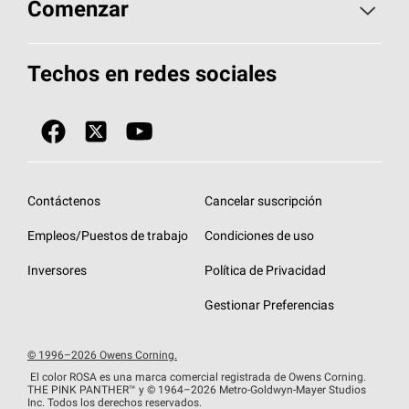
Aspectos básicos sobre techos
Comenzar
Total Protection Roofing
System®
Herramientas de diseño y color
Llame al 1-800-GET
-
PINK®
Techos en redes sociales
Componentes para techos
Biblioteca de documentos
Contratistas de techos por ubicación
Tecnología
SureNail®
Únase a la red de contratistas de techos
Encuentre una tienda o encuentre un
Protección contra algas
StreakGuard™
distribuidor
Diseño en el techo
Contáctenos
Cancelar suscripción
Colección de techos en colores fríos
Financiamiento de techos
Empleos/Puestos de trabajo
Condiciones de uso
Eventos para contratistas
Garantías de techos
Inversores
Política de Privacidad
Declaración de rendimiento de la UE
Gestionar Preferencias
© 1996–2026 Owens Corning.
El color ROSA es una marca comercial registrada de Owens Corning.
THE PINK
PANTHER™
y © 1964–2026 Metro-Goldwyn-Mayer Studios
Inc. Todos los derechos reservados.