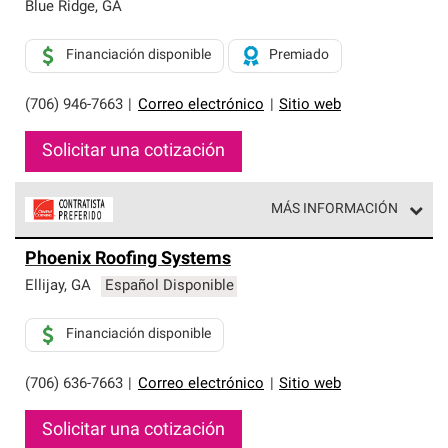
exclusiva y cumplen con estándares estrictos de
Blue Ridge
,
GA
profesionalismo, confiabilidad y destreza incomparable.
Solo ellos pueden ofrecer nuestra mejor garantía de
Financiación disponible
Premiado
sistemas de techos.
(706) 946-7663
|
Correo electrónico
|
Sitio web
Solicitar una cotización
MÁS INFORMACIÓN
Los Contratistas Preferenciales de Owens Corning son
Phoenix Roofing Systems
parte de una red exclusiva de profesionales de techos
que cumplen con altos estándares y requisitos estrictos
Ellijay
,
GA
Español Disponible
de profesionalismo y confiabilidad.
Financiación disponible
(706) 636-7663
|
Correo electrónico
|
Sitio web
Solicitar una cotización