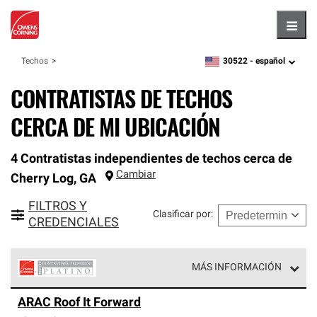
Hambu
30522 -
español
Techos
zipcode,
language
CONTRATISTAS DE TECHOS
CERCA DE MI UBICACIÓN
4 Contratistas independientes de techos cerca de
Cambiar
Cherry Log
,
GA
FILTROS Y
Clasificar por
:
CREDENCIALES
MÁS INFORMACIÓN
Los Contratistas Preferenciales Platinum de Owens
ARAC Roof It Forward
Corning constituyen el nivel superior de nuestra red