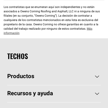
Los contratistas que se enumeran aquí son independientes y no están
asociados a Owens Corning Roofing and Asphalt, LLC ni a ninguna de sus
filiales (en su conjunto, “Owens Corning”). La decisión de contratar a
cualquiera de los contratistas mencionados en esta lista es exclusiva del
propietario de la casa. Owens Corning no ofrece garantías en cuanto a la
calidad del trabajo realizado por ninguno de estos contratistas.
Más
información
TECHOS
Productos
Elija sus tejas
Recursos y ayuda
Encuentre un contratista