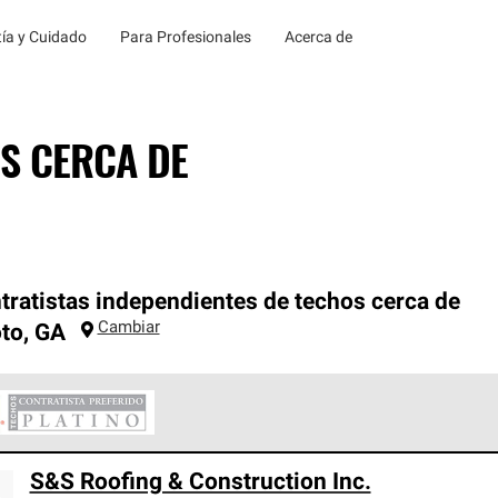
ía y Cuidado
Para Profesionales
Acerca de
S CERCA DE
tratistas independientes de techos cerca de
Cambiar
to
,
GA
ontratistas Preferenciales Platinum de Owens Corning constituye
S&S Roofing & Construction Inc.
en con estándares estrictos de profesionalismo, confiabilidad 