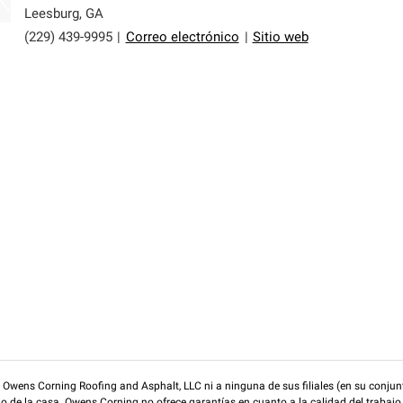
er nuestra mejor garantía de sistemas de techos.
Leesburg
,
GA
(229) 439-9995
|
Correo electrónico
|
Sitio web
wens Corning Roofing and Asphalt, LLC ni a ninguna de sus filiales (en su conjunt