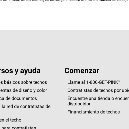
rio de la casa. Owens Corning no ofrece garantías en cuanto a la calidad del trabajo
sos y ayuda
Comenzar
s básicos sobre techos
Llame al 1-800-GET
-
PINK®
entas de diseño y color
Contratistas de techos por ub
eca de documentos
Encuentre una tienda o encuen
distribuidor
 la red de contratistas de
Financiamiento de techos
en el techo
 para contratistas