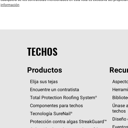
cualquiera de los contratistas mencionados en esta lista es exclusiva del propieta
información
TECHOS
Productos
Recur
Elija sus tejas
Aspecto
Encuentre un contratista
Herrami
Total Protection Roofing
System®
Bibliot
Componentes para techos
Únase a
techos
Tecnología
SureNail®
Diseño 
Protección contra algas
StreakGuard™
Eventos