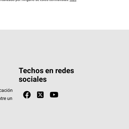
 realizado por ninguno de estos contratistas.
Más
Techos en redes
sociales
icación
tre un