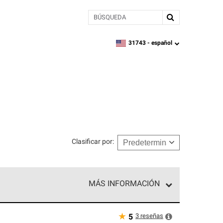
BÚSQUEDA
31743 -
español
zipcode,
language
Clasificar por
:
MÁS INFORMACIÓN
n el nivel superior de nuestra red exclusiva y
y destreza incomparable. Solo ellos pueden
★
3
reseñas
5