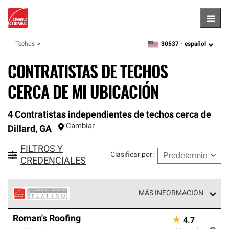
Hambu
30537 -
español
Techos
zipcode,
language
CONTRATISTAS DE TECHOS
CERCA DE MI UBICACIÓN
4 Contratistas independientes de techos cerca de
Cambiar
Dillard
,
GA
FILTROS Y
Clasificar por
:
CREDENCIALES
MÁS INFORMACIÓN
Los Contratistas Preferenciales Platinum de Owens
Roman's Roofing
★
4.7
Corning constituyen el nivel superior de nuestra red