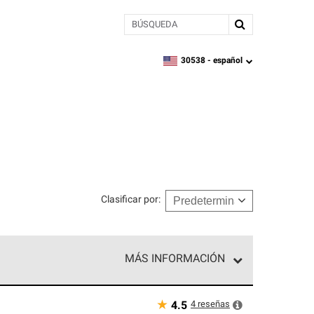
BÚSQUEDA
30538 -
español
zipcode,
language
Clasificar por
:
MÁS INFORMACIÓN
ed exclusiva de profesionales de techos que
o y confiabilidad.
★
4
reseñas
4.5