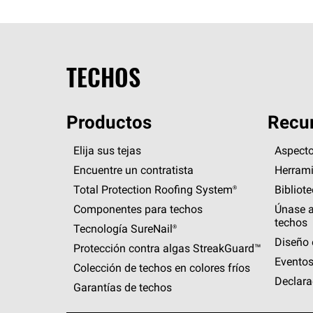
TECHOS
Productos
Recur
Elija sus tejas
Aspecto
Encuentre un contratista
Herrami
Total Protection Roofing
System®
Bibliot
Componentes para techos
Únase a
techos
Tecnología
SureNail®
Diseño 
Protección contra algas
StreakGuard™
Eventos
Colección de techos en colores fríos
Declara
Garantías de techos