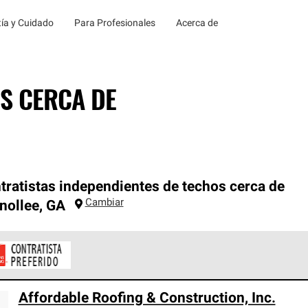
ía y Cuidado
Para Profesionales
Acerca de
S CERCA DE
tratistas independientes de techos cerca de
Cambiar
nollee
,
GA
ontratistas Preferenciales de Owens Corning son parte de una r
Affordable Roofing & Construction, Inc.
en con altos estándares y requisitos estrictos de profesionalism