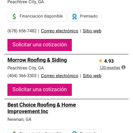
exclusiva y cumplen con estándares estrictos de
Peachtree City
,
GA
profesionalismo, confiabilidad y destreza incomparable.
Solo ellos pueden ofrecer nuestra mejor garantía de
Financiación disponible
Premiado
sistemas de techos.
(678) 656-7482
|
Correo electrónico
|
Sitio web
Solicitar una cotización
Morrow Roofing & Siding
★
4.93
120
reseñas
Peachtree City
,
GA
(404) 366-3303
|
Correo electrónico
|
Sitio web
Solicitar una cotización
Best Choice Roofing & Home
Improvement Inc
Newnan
,
GA