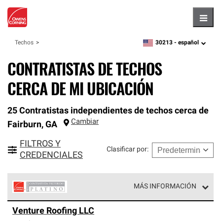
Hambu
30213 -
español
Techos
zipcode,
language
CONTRATISTAS DE TECHOS
CERCA DE MI UBICACIÓN
25 Contratistas independientes de techos cerca de
Cambiar
Fairburn
,
GA
FILTROS Y
Clasificar por
:
CREDENCIALES
MÁS INFORMACIÓN
Los Contratistas Preferenciales Platinum de Owens
Venture Roofing LLC
Corning constituyen el nivel superior de nuestra red