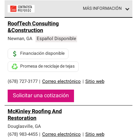
MÁS INFORMACIÓN
Los Contratistas Preferenciales de Owens Corning son
RoofTech Consulting
parte de una red exclusiva de profesionales de techos
&Construction
que cumplen con altos estándares y requisitos estrictos
de profesionalismo y confiabilidad.
Newnan
,
GA
Español Disponible
Financiación disponible
Promesa de reciclaje de tejas
(678) 727-3177
|
Correo electrónico
|
Sitio web
Solicitar una cotización
McKinley Roofing And
Restoration
Douglasville
,
GA
(678) 983-4455
|
Correo electrónico
|
Sitio web