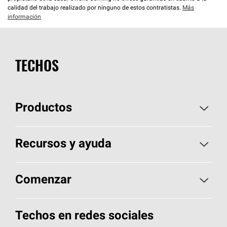
calidad del trabajo realizado por ninguno de estos contratistas.
Más
información
TECHOS
Productos
Elija sus tejas
Recursos y ayuda
Encuentre un contratista
Aspectos básicos sobre techos
Comenzar
Total Protection Roofing
System®
Herramientas de diseño y color
Llame al 1-800-GET
-
PINK®
Techos en redes sociales
Componentes para techos