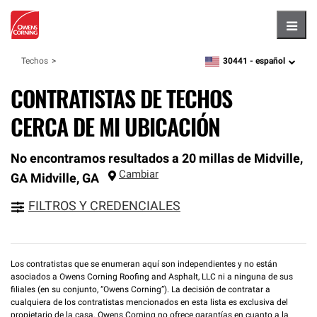
Hambu
30441 -
español
Techos
zipcode,
language
CONTRATISTAS DE TECHOS
CERCA DE MI UBICACIÓN
No encontramos resultados a 20 millas de Midville,
Cambiar
GA
Midville
,
GA
FILTROS Y CREDENCIALES
Los contratistas que se enumeran aquí son independientes y no están
asociados a Owens Corning Roofing and Asphalt, LLC ni a ninguna de sus
filiales (en su conjunto, “Owens Corning”). La decisión de contratar a
cualquiera de los contratistas mencionados en esta lista es exclusiva del
propietario de la casa. Owens Corning no ofrece garantías en cuanto a la