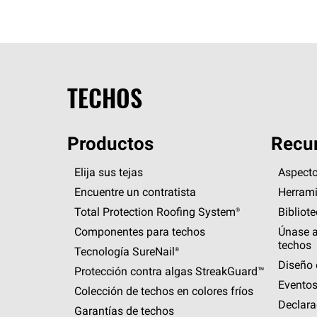
TECHOS
Productos
Recur
Elija sus tejas
Aspecto
Encuentre un contratista
Herrami
Total Protection Roofing
System®
Bibliot
Componentes para techos
Únase a
techos
Tecnología
SureNail®
Diseño 
Protección contra algas
StreakGuard™
Eventos
Colección de techos en colores fríos
Declara
Garantías de techos