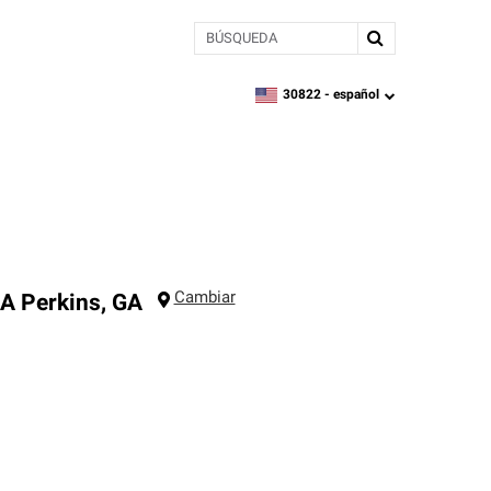
BÚSQUEDA
30822 -
español
zipcode,
language
Cambiar
GA
Perkins
,
GA