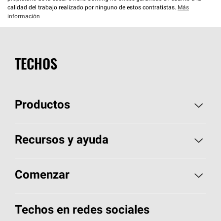
calidad del trabajo realizado por ninguno de estos contratistas.
Más
información
TECHOS
Productos
Elija sus tejas
Recursos y ayuda
Encuentre un contratista
Aspectos básicos sobre techos
Comenzar
Total Protection Roofing
System®
Herramientas de diseño y color
Llame al 1-800-GET
-
PINK®
Techos en redes sociales
Componentes para techos