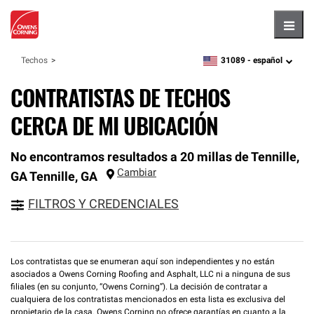
Hambu
31089 -
español
Techos
zipcode,
language
CONTRATISTAS DE TECHOS
CERCA DE MI UBICACIÓN
No encontramos resultados a 20 millas de Tennille,
Cambiar
GA
Tennille
,
GA
FILTROS Y CREDENCIALES
Los contratistas que se enumeran aquí son independientes y no están
asociados a Owens Corning Roofing and Asphalt, LLC ni a ninguna de sus
filiales (en su conjunto, “Owens Corning”). La decisión de contratar a
cualquiera de los contratistas mencionados en esta lista es exclusiva del
propietario de la casa. Owens Corning no ofrece garantías en cuanto a la