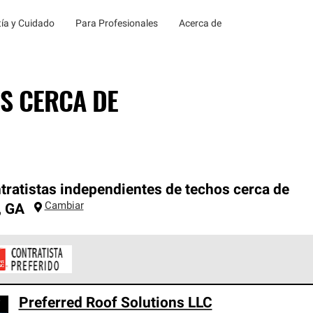
ía y Cuidado
Para Profesionales
Acerca de
S CERCA DE
tratistas independientes de techos cerca de
Cambiar
,
GA
ontratistas Preferenciales de Owens Corning son parte de una r
Preferred Roof Solutions LLC
en con altos estándares y requisitos estrictos de profesionalism