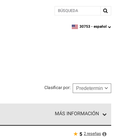
BÚSQUEDA
30753 -
español
zipcode,
language
Clasificar por
:
MÁS INFORMACIÓN
ed exclusiva de profesionales de techos que
o y confiabilidad.
★
2
reseñas
5