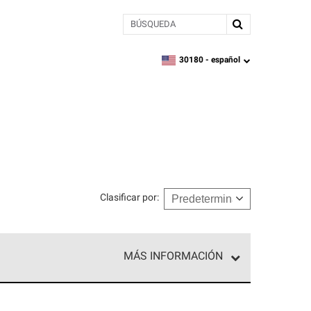
BÚSQUEDA
30180 -
español
zipcode,
language
Clasificar por
:
MÁS INFORMACIÓN
ed exclusiva de profesionales de techos que
o y confiabilidad.