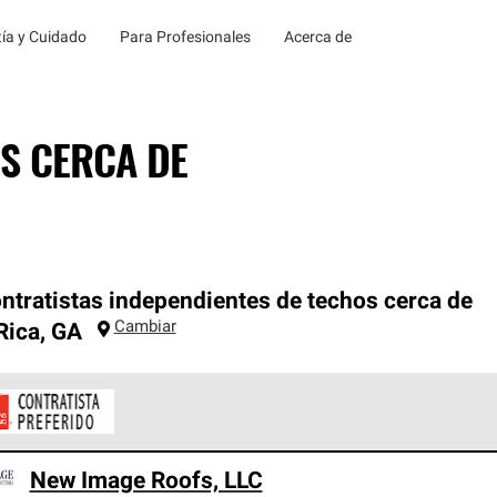
ía y Cuidado
Para Profesionales
Acerca de
S CERCA DE
ntratistas independientes de techos cerca de
Cambiar
Rica
,
GA
ontratistas Preferenciales de Owens Corning son parte de una r
New Image Roofs, LLC
en con altos estándares y requisitos estrictos de profesionalism