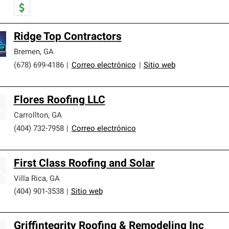
Ridge Top Contractors
Bremen
,
GA
(678) 699-4186
|
Correo electrónico
|
Sitio web
Flores Roofing LLC
Carrollton
,
GA
(404) 732-7958
|
Correo electrónico
First Class Roofing and Solar
Villa Rica
,
GA
(404) 901-3538
|
Sitio web
Griffintegrity Roofing & Remodeling Inc