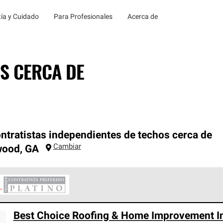
ía y Cuidado
Para Profesionales
Acerca de
S CERCA DE
ntratistas independientes de techos cerca de
Cambiar
wood
,
GA
ontratistas Preferenciales Platinum de Owens Corning constituye
Best Choice Roofing & Home Improvement I
en con estándares estrictos de profesionalismo, confiabilidad 