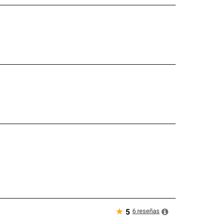
★
6
reseñas
5