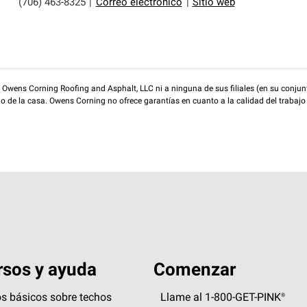
(706) 463-8325
|
Correo electrónico
|
Sitio web
wens Corning Roofing and Asphalt, LLC ni a ninguna de sus filiales (en su conjunt
rio de la casa. Owens Corning no ofrece garantías en cuanto a la calidad del trabajo
sos y ayuda
Comenzar
s básicos sobre techos
Llame al 1-800-GET
-
PINK®