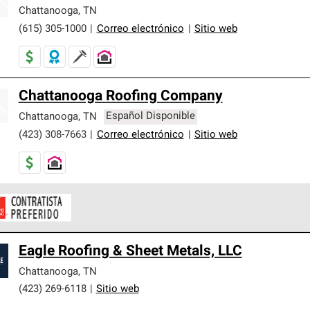
er nuestra mejor garantía de sistemas de techos.
Chattanooga
,
TN
(615) 305-1000
|
Correo electrónico
|
Sitio web
Chattanooga Roofing Company
Chattanooga
,
TN
Español Disponible
(423) 308-7663
|
Correo electrónico
|
Sitio web
ontratistas Preferenciales de Owens Corning son parte de una r
Eagle Roofing & Sheet Metals, LLC
en con altos estándares y requisitos estrictos de profesionalism
Chattanooga
,
TN
(423) 269-6118
|
Sitio web