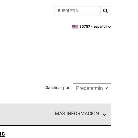
BÚSQUEDA
30757 -
español
zipcode,
language
Clasificar por
:
MÁS INFORMACIÓN
n el nivel superior de nuestra red exclusiva y
nc
y destreza incomparable. Solo ellos pueden