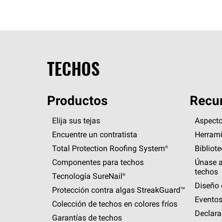
TECHOS
Productos
Recur
Elija sus tejas
Aspecto
Encuentre un contratista
Herrami
Total Protection Roofing
System®
Bibliot
Componentes para techos
Únase a
techos
Tecnología
SureNail®
Diseño 
Protección contra algas
StreakGuard™
Eventos
Colección de techos en colores fríos
Declara
Garantías de techos