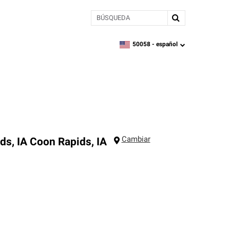
BÚSQUEDA
50058 -
español
zipcode,
language
Cambiar
ds, IA
Coon Rapids
,
IA