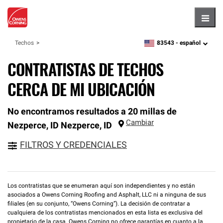
Hambu
83543 -
español
Techos
zipcode,
language
CONTRATISTAS DE TECHOS
CERCA DE MI UBICACIÓN
No encontramos resultados a 20 millas de
Cambiar
Nezperce, ID
Nezperce
,
ID
FILTROS Y CREDENCIALES
Los contratistas que se enumeran aquí son independientes y no están
asociados a Owens Corning Roofing and Asphalt, LLC ni a ninguna de sus
filiales (en su conjunto, “Owens Corning”). La decisión de contratar a
cualquiera de los contratistas mencionados en esta lista es exclusiva del
propietario de la casa. Owens Corning no ofrece garantías en cuanto a la