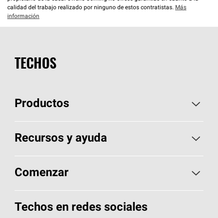
calidad del trabajo realizado por ninguno de estos contratistas.
Más
información
TECHOS
Productos
Elija sus tejas
Recursos y ayuda
Encuentre un contratista
Aspectos básicos sobre techos
Comenzar
Total Protection Roofing
System®
Herramientas de diseño y color
Llame al 1-800-GET
-
PINK®
Techos en redes sociales
Componentes para techos