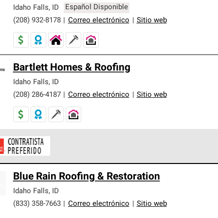
er nuestra mejor garantía de sistemas de techos.
Idaho Falls
,
ID
Español Disponible
(208) 932-8178
|
Correo electrónico
|
Sitio web
Bartlett Homes & Roofing
Idaho Falls
,
ID
(208) 286-4187
|
Correo electrónico
|
Sitio web
ontratistas Preferenciales de Owens Corning son parte de una r
Blue Rain Roofing & Restoration
en con altos estándares y requisitos estrictos de profesionalism
Idaho Falls
,
ID
(833) 358-7663
|
Correo electrónico
|
Sitio web