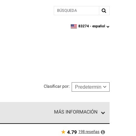
BÚSQUEDA
83274 -
español
zipcode,
language
Clasificar por
:
MÁS INFORMACIÓN
n el nivel superior de nuestra red exclusiva y
y destreza incomparable. Solo ellos pueden
★
198
reseñas
4.79