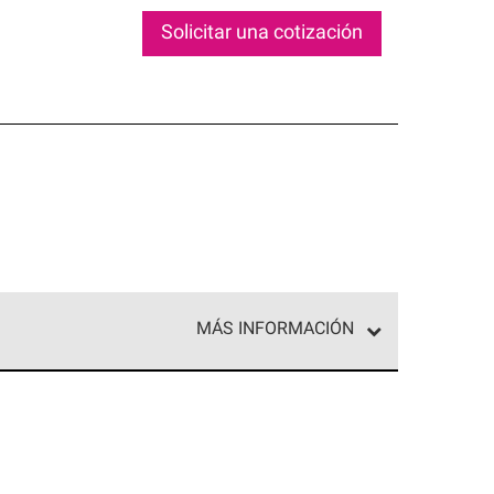
Solicitar una cotización
MÁS INFORMACIÓN
ed exclusiva de profesionales de techos que
o y confiabilidad.