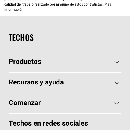
calidad del trabajo realizado por ninguno de estos contratistas.
Más
información
TECHOS
Productos
Elija sus tejas
Recursos y ayuda
Encuentre un contratista
Aspectos básicos sobre techos
Comenzar
Total Protection Roofing
System®
Herramientas de diseño y color
Llame al 1-800-GET
-
PINK®
Techos en redes sociales
Componentes para techos