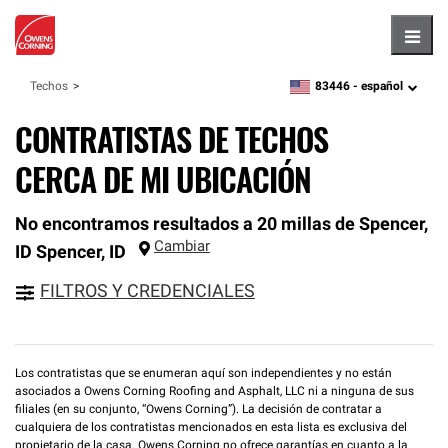
Hambu
83446 -
español
Techos
zipcode,
language
CONTRATISTAS DE TECHOS
CERCA DE MI UBICACIÓN
No encontramos resultados a 20 millas de Spencer,
Cambiar
ID
Spencer
,
ID
FILTROS Y CREDENCIALES
Los contratistas que se enumeran aquí son independientes y no están
asociados a Owens Corning Roofing and Asphalt, LLC ni a ninguna de sus
filiales (en su conjunto, “Owens Corning”). La decisión de contratar a
cualquiera de los contratistas mencionados en esta lista es exclusiva del
propietario de la casa. Owens Corning no ofrece garantías en cuanto a la