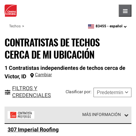
Hambu
83455 -
español
Techos
zipcode,
language
CONTRATISTAS DE TECHOS
CERCA DE MI UBICACIÓN
1 Contratistas independientes de techos cerca de
Cambiar
Victor
,
ID
FILTROS Y
Clasificar por
:
CREDENCIALES
MÁS INFORMACIÓN
Los Contratistas Preferenciales de Owens Corning son
307 Imperial Roofing
parte de una red exclusiva de profesionales de techos