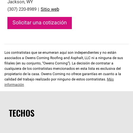
que cumplen con altos estándares y requisitos estrictos
Jackson
,
WY
de profesionalismo y confiabilidad.
(307) 220-8989
|
Sitio web
Solicitar una cotización
Los contratistas que se enumeran aquí son independientes y no están
asociados a Owens Corning Roofing and Asphalt, LLC ni a ninguna de sus
filiales (en su conjunto, “Owens Corning”). La decisión de contratar a
cualquiera de los contratistas mencionados en esta lista es exclusiva del
propietario de la casa. Owens Corning no ofrece garantías en cuanto a la
calidad del trabajo realizado por ninguno de estos contratistas.
Más
información
TECHOS