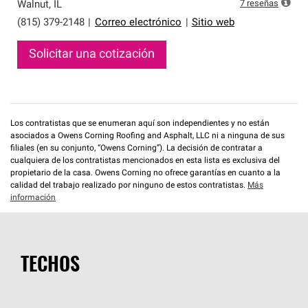
que cumplen con altos estándares y requisitos estrictos
7
reseñas
Walnut
,
IL
de profesionalismo y confiabilidad.
(815) 379-2148
|
Correo electrónico
|
Sitio web
Solicitar una cotización
Los contratistas que se enumeran aquí son independientes y no están
asociados a Owens Corning Roofing and Asphalt, LLC ni a ninguna de sus
filiales (en su conjunto, “Owens Corning”). La decisión de contratar a
cualquiera de los contratistas mencionados en esta lista es exclusiva del
propietario de la casa. Owens Corning no ofrece garantías en cuanto a la
calidad del trabajo realizado por ninguno de estos contratistas.
Más
información
TECHOS