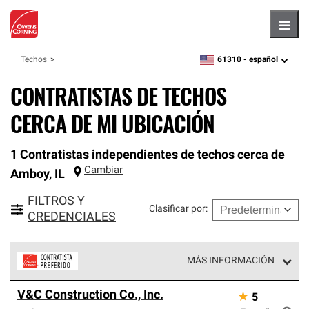
Hambu
61310 -
español
Techos
zipcode,
language
CONTRATISTAS DE TECHOS
CERCA DE MI UBICACIÓN
1 Contratistas independientes de techos cerca de
Cambiar
Amboy
,
IL
FILTROS Y
Clasificar por
:
CREDENCIALES
MÁS INFORMACIÓN
Los Contratistas Preferenciales de Owens Corning son
V&C Construction Co., Inc.
★
5
parte de una red exclusiva de profesionales de techos