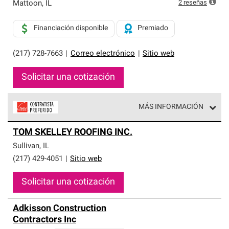
exclusiva y cumplen con estándares estrictos de
2
reseñas
Mattoon
,
IL
profesionalismo, confiabilidad y destreza incomparable.
Solo ellos pueden ofrecer nuestra mejor garantía de
Financiación disponible
Premiado
sistemas de techos.
(217) 728-7663
|
Correo electrónico
|
Sitio web
Solicitar una cotización
MÁS INFORMACIÓN
Los Contratistas Preferenciales de Owens Corning son
TOM SKELLEY ROOFING INC.
parte de una red exclusiva de profesionales de techos
que cumplen con altos estándares y requisitos estrictos
Sullivan
,
IL
de profesionalismo y confiabilidad.
(217) 429-4051
|
Sitio web
Solicitar una cotización
Adkisson Construction
Contractors Inc