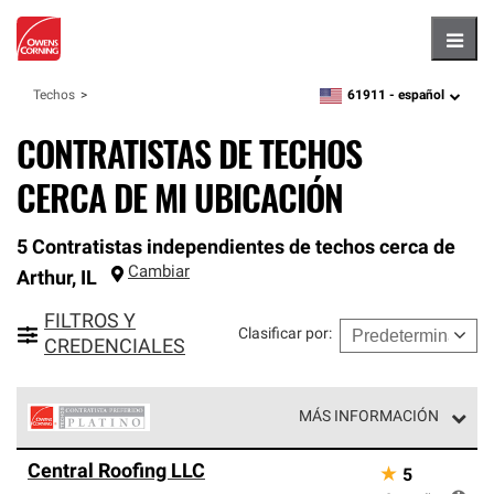
Hambu
61911 -
español
Techos
zipcode,
language
CONTRATISTAS DE TECHOS
CERCA DE MI UBICACIÓN
5 Contratistas independientes de techos cerca de
Cambiar
Arthur
,
IL
FILTROS Y
Clasificar por
:
CREDENCIALES
MÁS INFORMACIÓN
Los Contratistas Preferenciales Platinum de Owens
Central Roofing LLC
★
5
Corning constituyen el nivel superior de nuestra red