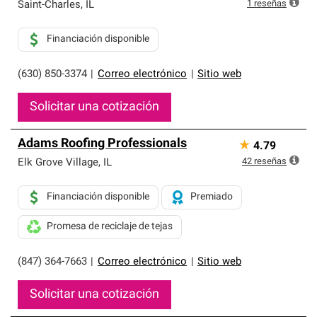
exclusiva y cumplen con estándares estrictos de
1
reseñas
Saint-Charles
,
IL
profesionalismo, confiabilidad y destreza incomparable.
Solo ellos pueden ofrecer nuestra mejor garantía de
Financiación disponible
sistemas de techos.
(630) 850-3374
|
Correo electrónico
|
Sitio web
Solicitar una cotización
Adams Roofing Professionals
★
4.79
42
reseñas
Elk Grove Village
,
IL
Financiación disponible
Premiado
Promesa de reciclaje de tejas
(847) 364-7663
|
Correo electrónico
|
Sitio web
Solicitar una cotización