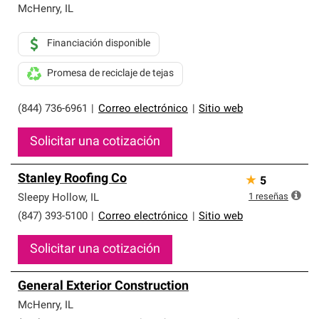
que cumplen con altos estándares y requisitos estrictos
McHenry
,
IL
de profesionalismo y confiabilidad.
Financiación disponible
Promesa de reciclaje de tejas
(844) 736-6961
|
Correo electrónico
|
Sitio web
Solicitar una cotización
Stanley Roofing Co
★
5
1
reseñas
Sleepy Hollow
,
IL
(847) 393-5100
|
Correo electrónico
|
Sitio web
Solicitar una cotización
General Exterior Construction
McHenry
,
IL