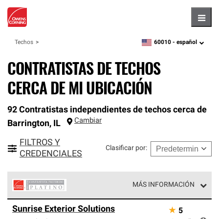
Hambu
60010 -
español
Techos
zipcode,
language
CONTRATISTAS DE TECHOS
CERCA DE MI UBICACIÓN
92 Contratistas independientes de techos cerca de
Cambiar
Barrington
,
IL
FILTROS Y
Clasificar por
:
CREDENCIALES
MÁS INFORMACIÓN
Los Contratistas Preferenciales Platinum de Owens
Sunrise Exterior Solutions
★
5
Corning constituyen el nivel superior de nuestra red