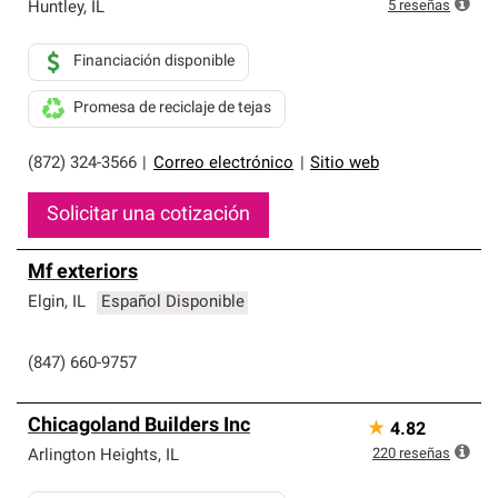
5
reseñas
Huntley
,
IL
Financiación disponible
Promesa de reciclaje de tejas
(872) 324-3566
|
Correo electrónico
|
Sitio web
Solicitar una cotización
Mf exteriors
Elgin
,
IL
Español Disponible
(847) 660-9757
Chicagoland Builders Inc
★
4.82
220
reseñas
Arlington Heights
,
IL