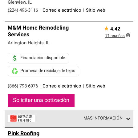
Glenview
,
IL
(224) 496-3116
|
Correo electrónico
|
Sitio web
M&M Home Remodeling
★
4.42
Services
71
reseñas
Arlington Heights
,
IL
Financiación disponible
Promesa de reciclaje de tejas
(866) 798-6976
|
Correo electrónico
|
Sitio web
Solicitar una cotización
MÁS INFORMACIÓN
Los Contratistas Preferenciales de Owens Corning son
Pink Roofing
parte de una red exclusiva de profesionales de techos