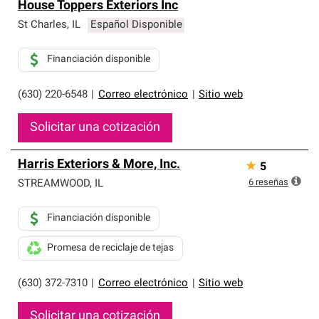
House Toppers Exteriors Inc
St Charles
,
IL
Español Disponible
Financiación disponible
(630) 220-6548
|
Correo electrónico
|
Sitio web
Solicitar una cotización
Harris Exteriors & More, Inc.
★
5
6
reseñas
STREAMWOOD
,
IL
Financiación disponible
Promesa de reciclaje de tejas
(630) 372-7310
|
Correo electrónico
|
Sitio web
Solicitar una cotización