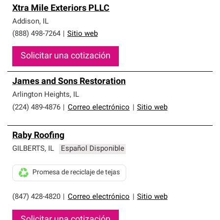
Xtra Mile Exteriors PLLC
Addison
,
IL
(888) 498-7264
|
Sitio web
Solicitar una cotización
James and Sons Restoration
Arlington Heights
,
IL
(224) 489-4876
|
Correo electrónico
|
Sitio web
Raby Roofing
GILBERTS
,
IL
Español Disponible
Promesa de reciclaje de tejas
(847) 428-4820
|
Correo electrónico
|
Sitio web
Solicitar una cotización