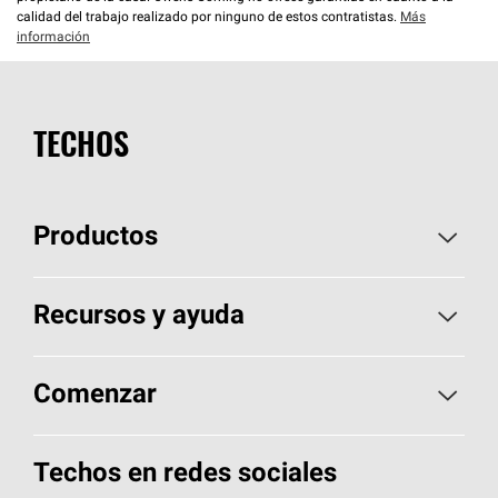
calidad del trabajo realizado por ninguno de estos contratistas.
Más
información
TECHOS
Productos
Elija sus tejas
Recursos y ayuda
Encuentre un contratista
Aspectos básicos sobre techos
Comenzar
Total Protection Roofing
System®
Herramientas de diseño y color
Llame al 1-800-GET
-
PINK®
Techos en redes sociales
Componentes para techos