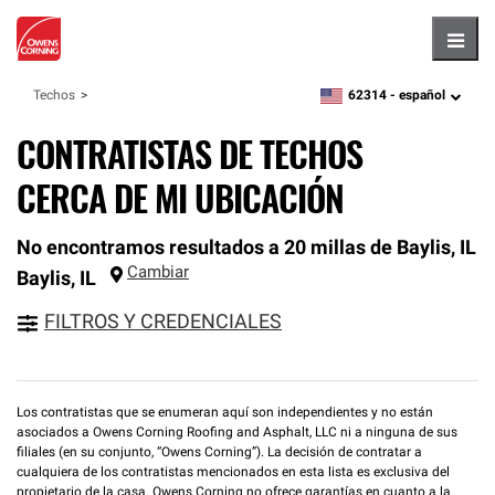
Hambu
62314 -
español
Techos
zipcode,
language
CONTRATISTAS DE TECHOS
CERCA DE MI UBICACIÓN
No encontramos resultados a 20 millas de Baylis, IL
Cambiar
Baylis
,
IL
FILTROS Y CREDENCIALES
Los contratistas que se enumeran aquí son independientes y no están
asociados a Owens Corning Roofing and Asphalt, LLC ni a ninguna de sus
filiales (en su conjunto, “Owens Corning”). La decisión de contratar a
cualquiera de los contratistas mencionados en esta lista es exclusiva del
propietario de la casa. Owens Corning no ofrece garantías en cuanto a la