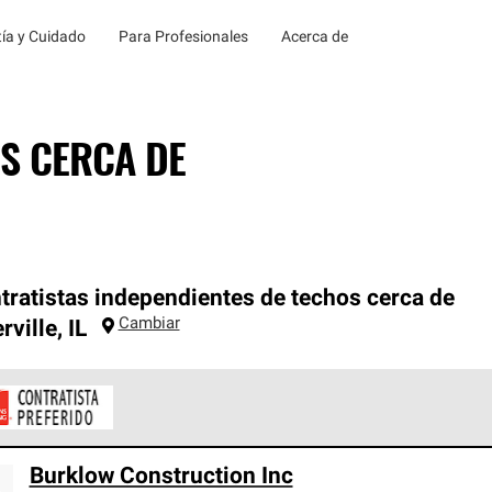
ía y Cuidado
Para Profesionales
Acerca de
S CERCA DE
tratistas independientes de techos cerca de
Cambiar
rville
,
IL
ontratistas Preferenciales de Owens Corning son parte de una r
Burklow Construction Inc
en con altos estándares y requisitos estrictos de profesionalism