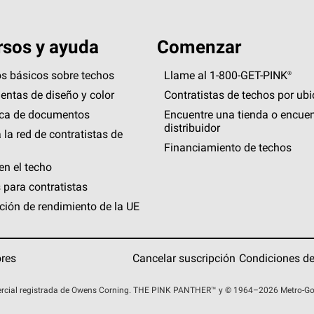
sos y ayuda
Comenzar
s básicos sobre techos
Llame al 1-800-GET
-
PINK®
entas de diseño y color
Contratistas de techos por ub
eca de documentos
Encuentre una tienda o encuen
distribuidor
 la red de contratistas de
Financiamiento de techos
en el techo
 para contratistas
ción de rendimiento de la UE
ores
Cancelar suscripción
Condiciones de
rcial registrada de Owens Corning. THE PINK
PANTHER™
y © 1964–2026 Metro-Gold