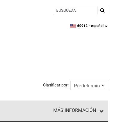
BÚSQUEDA
60912 -
español
zipcode,
language
Clasificar por
:
MÁS INFORMACIÓN
ed exclusiva de profesionales de techos que
o y confiabilidad.