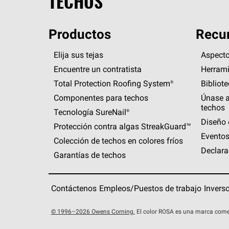
TECHOS
Productos
Recur
Elija sus tejas
Aspecto
Encuentre un contratista
Herrami
Total Protection Roofing
System®
Bibliot
Componentes para techos
Únase a
techos
Tecnología
SureNail®
Diseño 
Protección contra algas
StreakGuard™
Eventos
Colección de techos en colores fríos
Declara
Garantías de techos
Contáctenos
Empleos/Puestos de trabajo
Invers
© 1996–2026 Owens Corning.
El color ROSA es una marca come