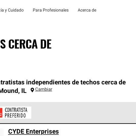
ía y Cuidado
Para Profesionales
Acerca de
S CERCA DE
tratistas independientes de techos cerca de
Cambiar
 Mound
,
IL
ontratistas Preferenciales de Owens Corning son parte de una r
CYDE Enterprises
en con altos estándares y requisitos estrictos de profesionalism