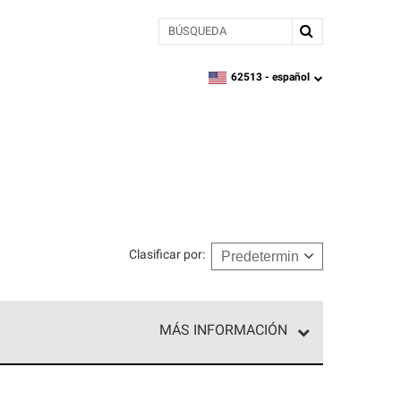
BÚSQUEDA
62513 -
español
zipcode,
language
Clasificar por
:
MÁS INFORMACIÓN
ed exclusiva de profesionales de techos que
o y confiabilidad.