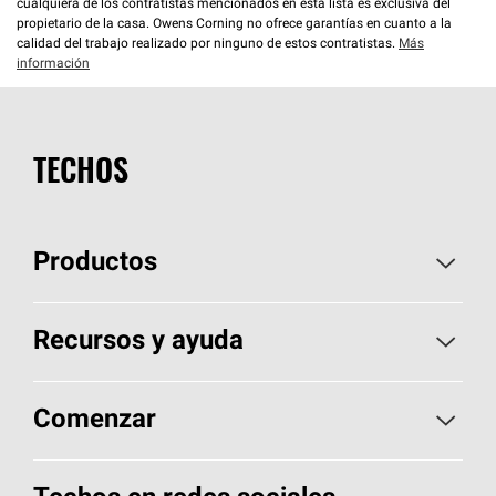
cualquiera de los contratistas mencionados en esta lista es exclusiva del
propietario de la casa. Owens Corning no ofrece garantías en cuanto a la
calidad del trabajo realizado por ninguno de estos contratistas.
Más
información
TECHOS
Productos
Elija sus tejas
Recursos y ayuda
Encuentre un contratista
Aspectos básicos sobre techos
Comenzar
Total Protection Roofing
System®
Herramientas de diseño y color
Llame al 1-800-GET
-
PINK®