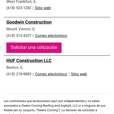
que cumplen con altos estándares y requisitos estrictos
West Frankfort
,
IL
de profesionalismo y confiabilidad.
(618) 923-1282
|
Sitio web
Goodwin Construction
Mount Vernon
,
IL
(618) 315-4207
|
Correo electrónico
Solicitar una cotización
HUF Construction LLC
Benton
,
IL
(618) 218-8883
|
Correo electrónico
|
Sitio web
Los contratistas que se enumeran aquí son independientes y no están
asociados a Owens Corning Roofing and Asphalt, LLC ni a ninguna de sus
filiales (en su conjunto, “Owens Corning”). La decisión de contratar a