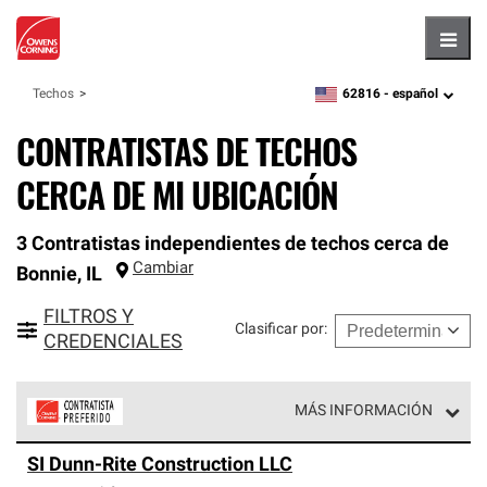
Hambu
62816 -
español
Techos
zipcode,
language
CONTRATISTAS DE TECHOS
CERCA DE MI UBICACIÓN
3 Contratistas independientes de techos cerca de
Cambiar
Bonnie
,
IL
FILTROS Y
Clasificar por
:
CREDENCIALES
MÁS INFORMACIÓN
Los Contratistas Preferenciales de Owens Corning son
SI Dunn-Rite Construction LLC
parte de una red exclusiva de profesionales de techos