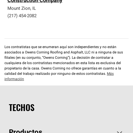
Construction Company
que cumplen con altos estándares y requisitos estrictos
de profesionalismo y confiabilidad.
Mount Zion
,
IL
(217) 454-2082
Los contratistas que se enumeran aquí son independientes y no están
asociados a Owens Corning Roofing and Asphalt, LLC ni a ninguna de sus
filiales (en su conjunto, “Owens Corning”). La decisión de contratar a
cualquiera de los contratistas mencionados en esta lista es exclusiva del
propietario de la casa. Owens Corning no ofrece garantías en cuanto a la
calidad del trabajo realizado por ninguno de estos contratistas.
Más
información
TECHOS
Productos