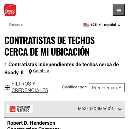
Hambu
62514 -
español
Techos
zipcode,
language
CONTRATISTAS DE TECHOS
CERCA DE MI UBICACIÓN
1 Contratistas independientes de techos cerca de
Cambiar
Boody
,
IL
FILTROS Y
Clasificar por
:
CREDENCIALES
MÁS INFORMACIÓN
Los Contratistas Preferenciales de Owens Corning son
Robert D. Henderson
parte de una red exclusiva de profesionales de techos