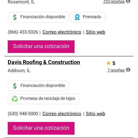
exclusiva y cumplen con estándares estrictos de
723
reseñas
Rosemont
,
IL
profesionalismo, confiabilidad y destreza incomparable.
Solo ellos pueden ofrecer nuestra mejor garantía de
Financiación disponible
Premiado
sistemas de techos.
(866) 433-5326
|
Correo electrónico
|
Sitio web
Solicitar una cotización
Davis Roofing & Construction
★
5
7
reseñas
Addison
,
IL
Financiación disponible
Promesa de reciclaje de tejas
(630) 948-5000
|
Correo electrónico
|
Sitio web
Solicitar una cotización