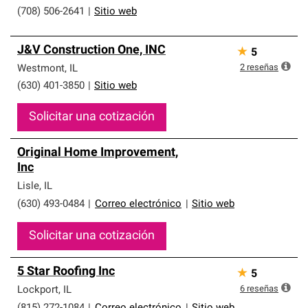
(708) 506-2641
|
Sitio web
J&V Construction One, INC
★
5
2
reseñas
Westmont
,
IL
(630) 401-3850
|
Sitio web
Solicitar una cotización
Original Home Improvement,
Inc
Lisle
,
IL
(630) 493-0484
|
Correo electrónico
|
Sitio web
Solicitar una cotización
5 Star Roofing Inc
★
5
6
reseñas
Lockport
,
IL