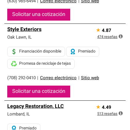
(630) 985-6494
|
Correo electrónico
|
Sitio web
Solicitar una cotización
Style Exteriors
★
4.87
474
reseñas
Oak Lawn
,
IL
Financiación disponible
Premiado
Promesa de reciclaje de tejas
(708) 292-0410
|
Correo electrónico
|
Sitio web
Solicitar una cotización
Legacy Restoration, LLC
★
4.49
513
reseñas
Lombard
,
IL
Premiado