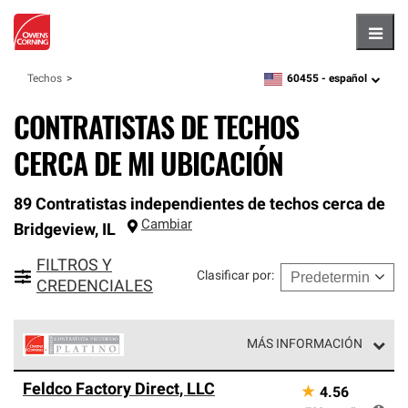
Hambu
60455 -
español
Techos
zipcode,
language
CONTRATISTAS DE TECHOS
CERCA DE MI UBICACIÓN
89 Contratistas independientes de techos cerca de
Cambiar
Bridgeview
,
IL
FILTROS Y
Clasificar por
:
CREDENCIALES
MÁS INFORMACIÓN
Los Contratistas Preferenciales Platinum de Owens
Feldco Factory Direct, LLC
★
4.56
Corning constituyen el nivel superior de nuestra red