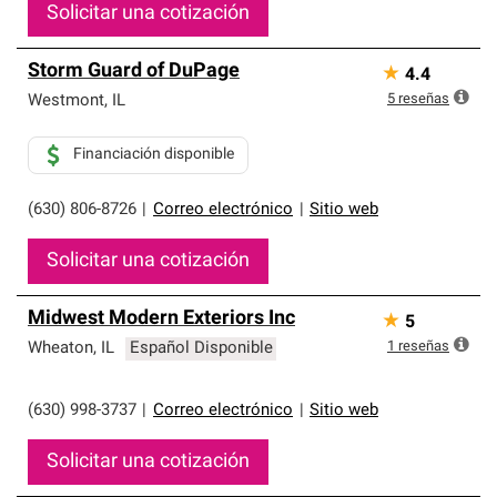
Solicitar una cotización
Storm Guard of DuPage
★
4.4
5
reseñas
Westmont
,
IL
Financiación disponible
(630) 806-8726
|
Correo electrónico
|
Sitio web
Solicitar una cotización
Midwest Modern Exteriors Inc
★
5
1
reseñas
Wheaton
,
IL
Español Disponible
(630) 998-3737
|
Correo electrónico
|
Sitio web
Solicitar una cotización