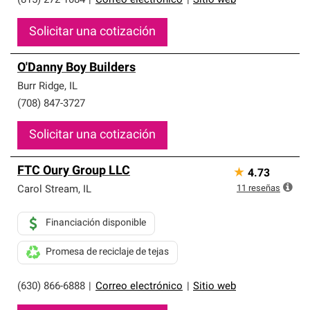
(815) 272-1084
|
Correo electrónico
|
Sitio web
Solicitar una cotización
O'Danny Boy Builders
Burr Ridge
,
IL
(708) 847-3727
Solicitar una cotización
FTC Oury Group LLC
★
4.73
11
reseñas
Carol Stream
,
IL
Financiación disponible
Promesa de reciclaje de tejas
(630) 866-6888
|
Correo electrónico
|
Sitio web