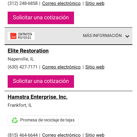
(312) 248-6858
|
Correo electrónico
|
Sitio web
Solicitar una cotización
MÁS INFORMACIÓN
Los Contratistas Preferenciales de Owens Corning son
Elite Restoration
parte de una red exclusiva de profesionales de techos
que cumplen con altos estándares y requisitos estrictos
Naperville
,
IL
de profesionalismo y confiabilidad.
(630) 427-7171
|
Correo electrónico
|
Sitio web
Solicitar una cotización
Hamstra Enterprise, Inc.
Frankfort
,
IL
Promesa de reciclaje de tejas
(815) 464-6644
|
Correo electrónico
|
Sitio web