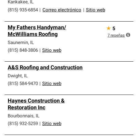
que cumplen con altos estándares y requisitos estrictos
Kankakee
,
IL
de profesionalismo y confiabilidad.
(815) 935-6854
|
Correo electrónico
|
Sitio web
My Fathers Handyman/
★
5
McWilliams Roofing
7
reseñas
Saunemin
,
IL
(815) 848-3806
|
Sitio web
A&S Roofing and Construction
Dwight
,
IL
(815) 584-9470
|
Sitio web
Haynes Construction &
Restoration Inc
Bourbonnais
,
IL
(815) 932-5259
|
Sitio web