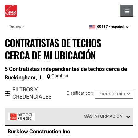
Hambu
60917 -
español
Techos
zipcode,
language
CONTRATISTAS DE TECHOS
CERCA DE MI UBICACIÓN
5 Contratistas independientes de techos cerca de
Cambiar
Buckingham
,
IL
FILTROS Y
Clasificar por
:
CREDENCIALES
MÁS INFORMACIÓN
Los Contratistas Preferenciales de Owens Corning son
Burklow Construction Inc
parte de una red exclusiva de profesionales de techos