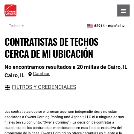
Hambu
62914 -
español
Techos
zipcode,
language
CONTRATISTAS DE TECHOS
CERCA DE MI UBICACIÓN
No encontramos resultados a 20 millas de Cairo, IL
Cambiar
Cairo
,
IL
FILTROS Y CREDENCIALES
Los contratistas que se enumeran aquí son independientes y no están
asociados a Owens Corning Roofing and Asphalt, LLC ni a ninguna de sus
filiales (en su conjunto, “Owens Corning”). La decisión de contratar a
cualquiera de los contratistas mencionados en esta lista es exclusiva del
propietario de la casa. Owens Corning no ofrece garantías en cuanto a la