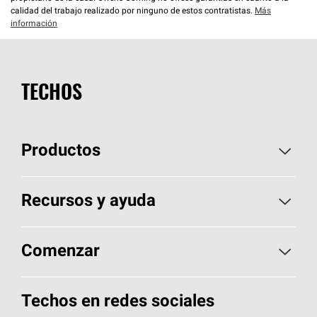
calidad del trabajo realizado por ninguno de estos contratistas.
Más
información
TECHOS
Productos
Elija sus tejas
Recursos y ayuda
Encuentre un contratista
Aspectos básicos sobre techos
Comenzar
Total Protection Roofing
System®
Herramientas de diseño y color
Llame al 1-800-GET
-
PINK®
Techos en redes sociales
Componentes para techos